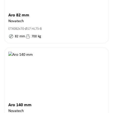
Aro 82 mm
Novatech
ETX082x70-Ø17 HL75-B
82
mm
700
kg
Aro 140 mm
Novatech