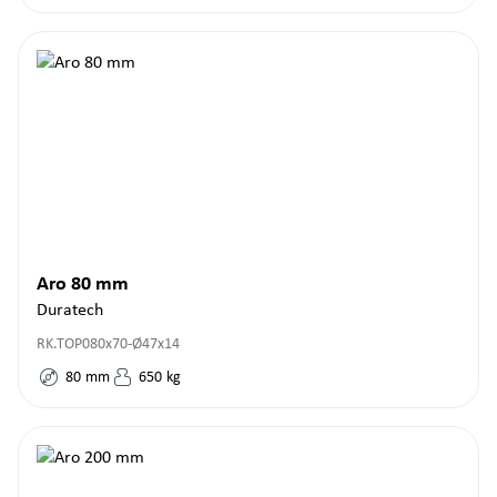
Aro 80 mm
Duratech
RK.TOP080x70-Ø47x14
80
mm
650
kg