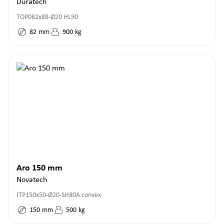
Duratech
TOP082x88-Ø20 HL90
82
mm
900
kg
Aro 150 mm
Novatech
ITP150x50-Ø20-SH80A convex
150
mm
500
kg