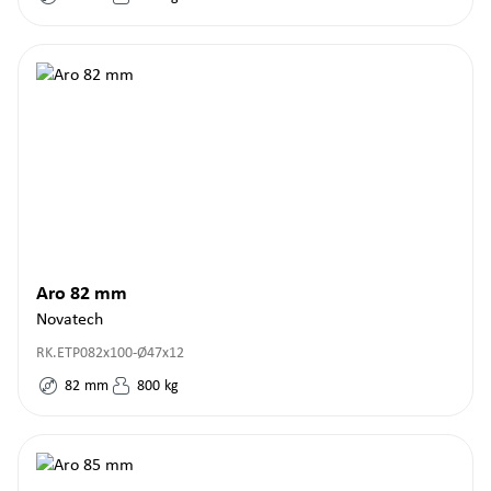
Aro 82 mm
Novatech
RK.ETP082x100-Ø47x12
82
mm
800
kg