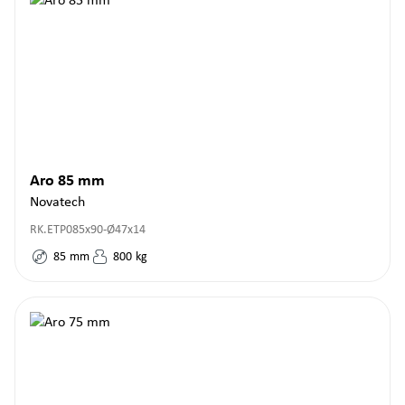
Aro 85 mm
Novatech
RK.ETP085x90-Ø47x14
85
mm
800
kg