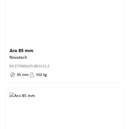
Aro 85 mm
Novatech
RK.ETP085x55-Ø47x12,5
85
mm
550
kg