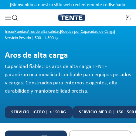
¡Bienvenido a nuestro sitio web recientemente rediseñado!
pal
Saltar a la búsqueda
Inicio
Ruedas
Aros de alta calidad
Ruedas por Capacidad de Carga
Servicio Pesado | 500 - 1.500 kg
Aros de alta carga
Capacidad fiable: los aros de alta carga TENTE
garantizan una movilidad confiable para equipos pesados
y cargas. Construidos para entornos exigentes, alta
durabilidad y maniobrabilidad precisa.
SERVICIO LIGERO | < 150 KG
SERVICIO MEDIO | 150 - 500