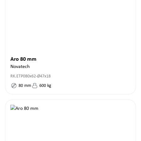
Aro 80 mm
Novatech
RK.ETP080x62-Ø47x18
80
mm
600
kg