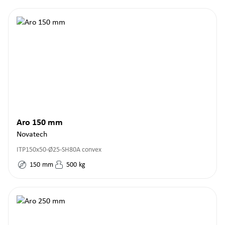
Aro 150 mm
Novatech
ITP150x50-Ø25-SH80A convex
150
mm
500
kg