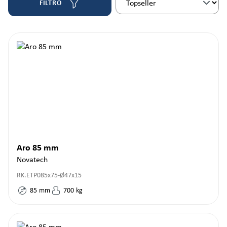
FILTRO
Aro 85 mm
Novatech
RK.ETP085x75-Ø47x15
85
mm
700
kg