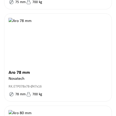
75
mm
700
kg
Aro 78 mm
Novatech
RK.ETP078x78-Ø47x16
78
mm
700
kg