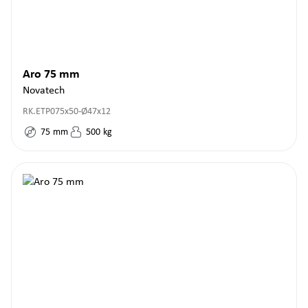
Aro 75 mm
Novatech
RK.ETP075x50-Ø47x12
75
mm
500
kg