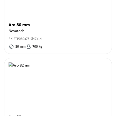
Aro 80 mm
Novatech
RK.ETP080x75-Ø47x14
80
mm
700
kg