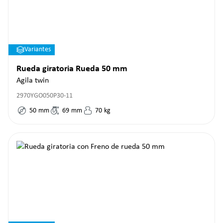
Variantes
Rueda giratoria Rueda 50 mm
Agila twin
2970YGO050P30-11
50
mm
69
mm
70
kg