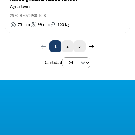
Agila twin
2970DIK075P30-10,3
75
mm
99
mm
100
kg
1
2
3
Página
Página
Página
Cantidad