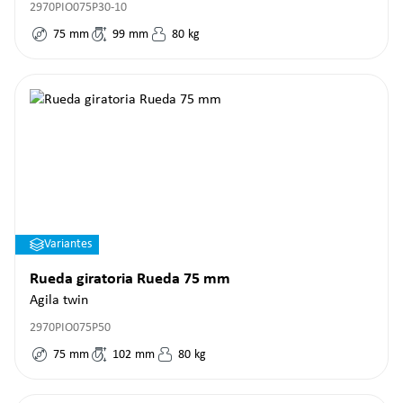
2970PIO075P30-10
75
mm
99
mm
80
kg
Variantes
Rueda giratoria Rueda 75 mm
Agila twin
2970PIO075P50
75
mm
102
mm
80
kg