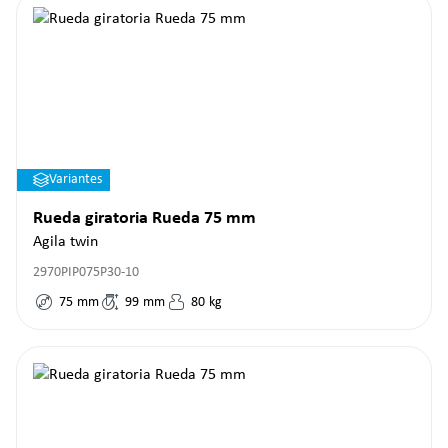
Variantes
Rueda giratoria Rueda 75 mm
Agila twin
2970PIP075P30-10
75
mm
99
mm
80
kg