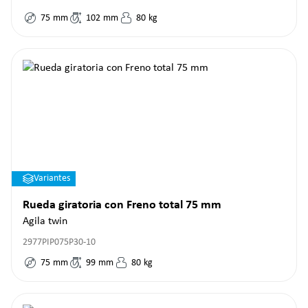
75
mm
102
mm
80
kg
Variantes
Rueda giratoria con Freno total 75 mm
Agila twin
2977PIP075P30-10
75
mm
99
mm
80
kg