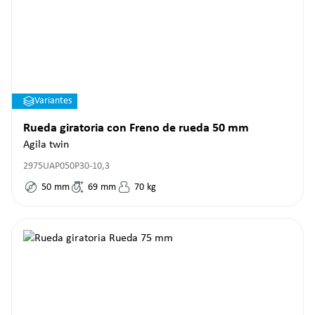
Variantes
Rueda giratoria con Freno de rueda 50 mm
Agila twin
2975UAP050P30-10,3
50
mm
69
mm
70
kg