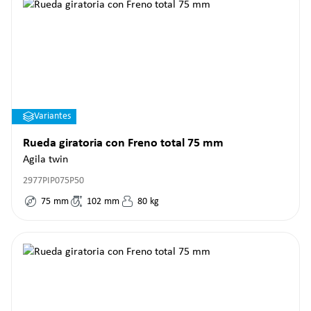
Variantes
Rueda giratoria con Freno total 75 mm
Agila twin
2977PIP075P50
75
mm
102
mm
80
kg