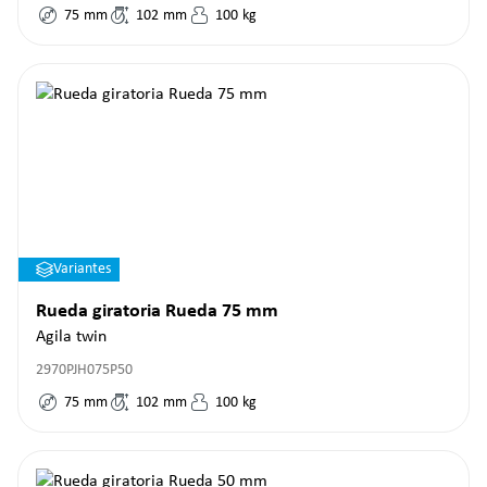
75
mm
102
mm
100
kg
Variantes
Rueda giratoria Rueda 75 mm
Agila twin
2970PJH075P50
75
mm
102
mm
100
kg