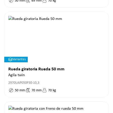
50
mm
69
mm
70
kg
Variantes
Rueda giratoria Rueda 50 mm
Agila twin
2970UAP050P30-10,3
50
mm
70
mm
70
kg