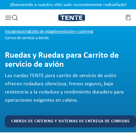
¡Bienvenido a nuestro sitio web recientemente rediseñado!
pal
Saltar a la búsqueda
Inicio
Industria
Estilo de vida
Alimentación y catering
Carros de servicio a bordo
Ruedas y Ruedas para Carrito de
servicio de avión
Las ruedas TENTE para carrito de servicio de avión
ofrecen rodadura silenciosa, frenos seguros, baja
resistencia a la rodadura y rendimiento duradero para
operaciones exigentes en cabina.
CARROS DE CATERING Y SISTEMAS DE ENTREGA DE COMIDAS