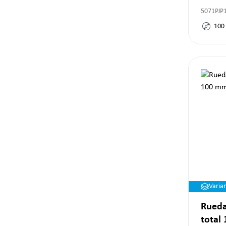
5071PJP
100
Varia
Rueda
total