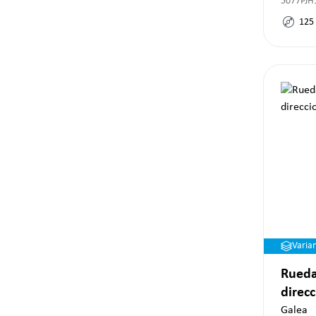
5077PJH
125
Varia
Rueda
direc
Galea