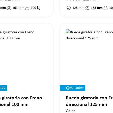
125P60-90x70
5077PJP125P60-90x70
mm
163
mm
100
kg
125
mm
163
mm
10
ntes
Variantes
 giratoria con Freno
Rueda giratoria con F
cional 100 mm
direccional 125 mm
Galea