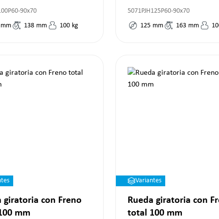
100P60-90x70
5071PJH125P60-90x70
mm
138
mm
100
kg
125
mm
163
mm
10
ntes
Variantes
 giratoria con Freno
Rueda giratoria con F
 100 mm
total 100 mm