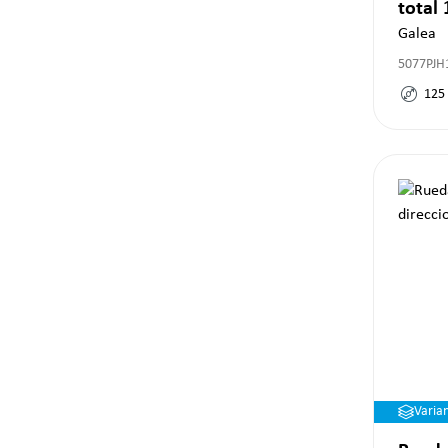
total
Galea
5077PJH
125
Varia