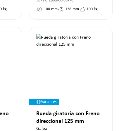
5071PJH100P60-90x70
0
kg
100
mm
138
mm
100
kg
Variantes
reno
Rueda giratoria con Freno
direccional 125 mm
Galea