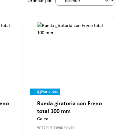
Ordenar por
Variantes
reno
Rueda giratoria con Freno
total 100 mm
Galea
5077PJP100P60-90x70