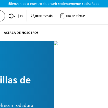
¡Bienvenido a nuestro sitio web recientemente rediseñado!
VE | es
Iniciar sesión
Lista de ofertas
ACERCA DE NOSOTROS
llas de
 ofrecen rodadura