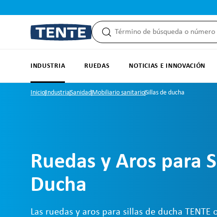
 búsqueda
Saltar a la navegación principal
INDUSTRIA
RUEDAS
NOTICIAS E INNOVACIÓN
Inicio
Industria
Sanidad
Mobiliario sanitario
Sillas de ducha
Ruedas y Aros para Si
Ducha
Las ruedas y aros para sillas de ducha TENTE