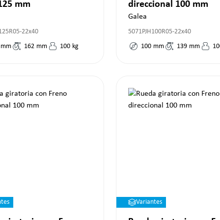
 125 mm
direccional 100 mm
Galea
125R05-22x40
5071PJH100R05-22x40
mm
162
mm
100
kg
100
mm
139
mm
10
ntes
Variantes