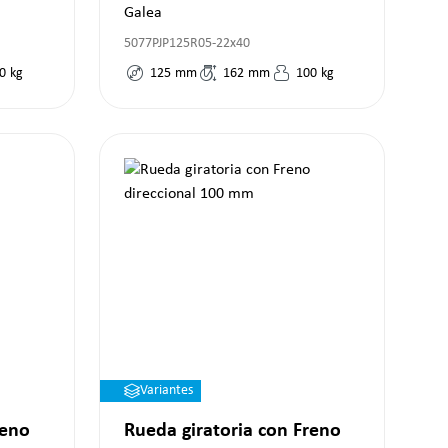
Galea
5077PJP125R05-22x40
0
kg
125
mm
162
mm
100
kg
Variantes
reno
Rueda giratoria con Freno