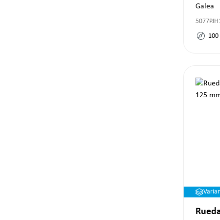
Galea
5077PJH
100
Varia
Rueda