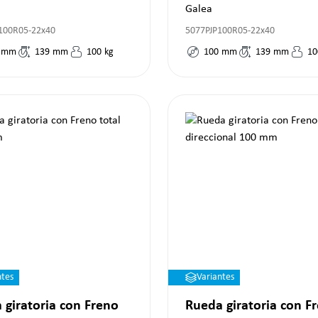
Galea
100R05-22x40
5077PJP100R05-22x40
mm
139
mm
100
kg
100
mm
139
mm
10
ntes
Variantes
 giratoria con Freno
Rueda giratoria con F