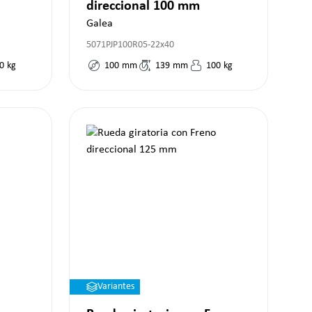
direccional 100 mm
Galea
5071PJP100R05-22x40
0
kg
100
mm
139
mm
100
kg
Variantes