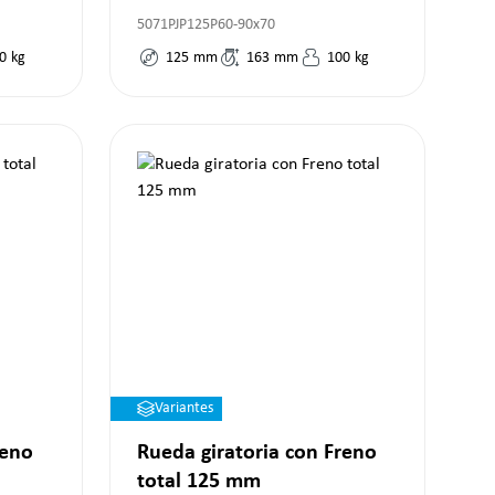
5071PJP125P60-90x70
0
kg
125
mm
163
mm
100
kg
Variantes
reno
Rueda giratoria con Freno
total 125 mm