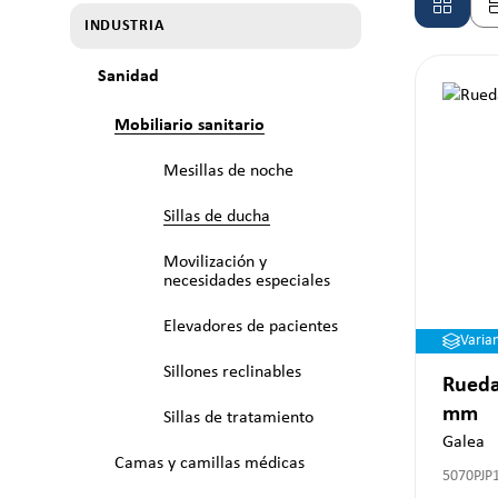
INDUSTRIA
Sanidad
Mobiliario sanitario
Mesillas de noche
Sillas de ducha
Movilización y
necesidades especiales
Elevadores de pacientes
Varia
Sillones reclinables
Rueda
mm
Sillas de tratamiento
Galea
Camas y camillas médicas
5070PJP