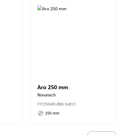
Aro 250 mm
Novatech
FTF250x80-Ø80-5xØ15
250
mm