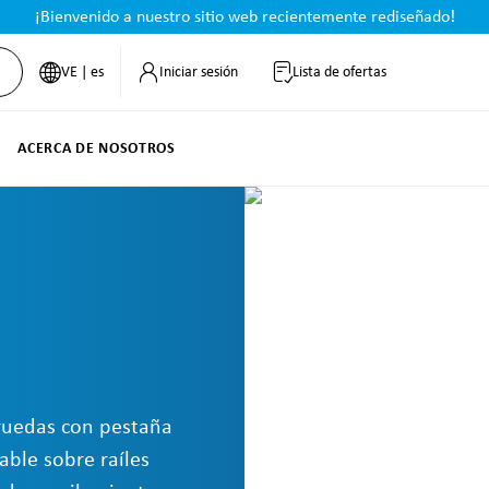
¡Bienvenido a nuestro sitio web recientemente rediseñado!
VE | es
Iniciar sesión
Lista de ofertas
ACERCA DE NOSOTROS
 ruedas con pestaña
ble sobre raíles