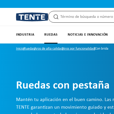
 búsqueda
Saltar a la navegación principal
INDUSTRIA
RUEDAS
NOTICIAS E INNOVACIÓN
Inicio
Ruedas
Aros de alta calidad
Aros por funcionalidad
Con brida
Ruedas con pestaña
Mantén tu aplicación en el buen camino. Las
TENTE garantizan un movimiento guiado y esta