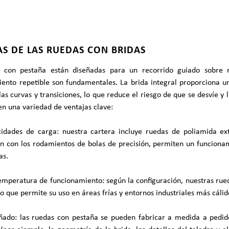
AS DE LAS RUEDAS CON BRIDAS
 con pestaña están diseñadas para un recorrido guiado sobre rie
iento repetible son fundamentales. La brida integral proporciona 
as curvas y transiciones, lo que reduce el riesgo de que se desvíe y l
n una variedad de ventajas clave:
cidades de carga: nuestra cartera incluye ruedas de poliamida ex
n con los rodamientos de bolas de precisión, permiten un funciona
as.
mperatura de funcionamiento: según la configuración, nuestras rued
 lo que permite su uso en áreas frías y entornos industriales más cál
eñado: las ruedas con pestaña se pueden fabricar a medida a pedid