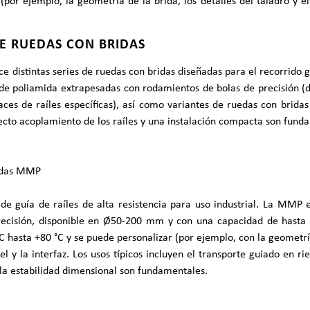
 (por ejemplo, la geometría de la brida, los detalles del taladro y
DE RUEDAS CON BRIDAS
e distintas series de ruedas con bridas diseñadas para el recorrido g
de poliamida extrapesadas con rodamientos de bolas de precisión (d
aces de raíles específicas), así como variantes de ruedas con brida
ecto acoplamiento de los raíles y una instalación compacta son fund
idas MMP
de guía de raíles de alta resistencia para uso industrial. La MMP
recisión, disponible en Ø50-200 mm y con una capacidad de hasta
C hasta +80 °C y se puede personalizar (por ejemplo, con la geometría
riel y la interfaz. Los usos típicos incluyen el transporte guiado en r
 la estabilidad dimensional son fundamentales.