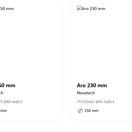
250 mm
Aro 230 mm
ch
Novatech
75-Ø80-4xØ15
FTF230x82-Ø45-5xØ14
mm
230
mm