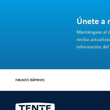
Únete a 
Manténgase al d
reciba actualiza
información del 
ENLACES RÁPIDOS: