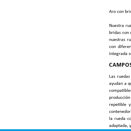
Aro con bri
Nuestra ru
bridas con 
nuestras r
con difere
integrada s
CAMPOS
Las ruedas 
ayudan a qu
compatible
producción
repetible 
contenedore
la rueda co
adaptada, 