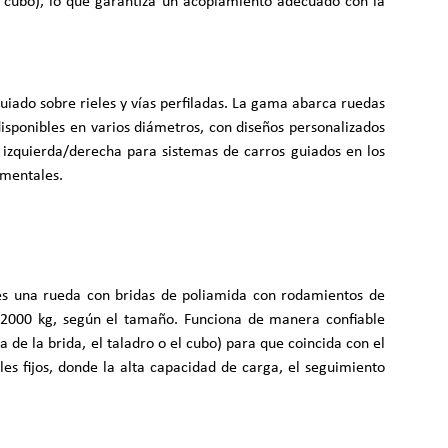
 el cubo), lo que garantiza un acoplamiento adecuado con la
uiado sobre rieles y vías perfiladas. La gama abarca ruedas
isponibles en varios diámetros, con diseños personalizados
s izquierda/derecha para sistemas de carros guiados en los
amentales.
 es una rueda con bridas de poliamida con rodamientos de
 2000 kg, según el tamaño. Funciona de manera confiable
 de la brida, el taladro o el cubo) para que coincida con el
ieles fijos, donde la alta capacidad de carga, el seguimiento