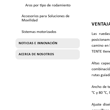
Aros por tipo de rodamiento
Accesorios para Soluciones de
Movilidad
VENTAJ
Sistemas motorizados
Las ruedas
posicionam
NOTICIAS E INNOVACIÓN
camino en l
TENTE tiene
ACERCA DE NOSOTROS
Altas capa
combinació
rutas guiad
Ancho de te
°C y 80 °C,
Ajuste dis