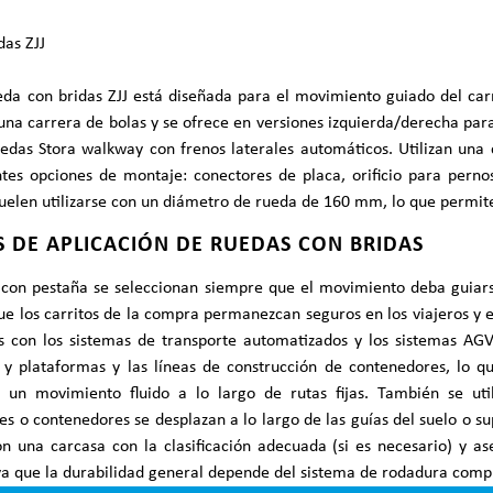
das ZJJ
eda con bridas ZJJ está diseñada para el movimiento guiado del car
una carrera de bolas y se ofrece en versiones izquierda/derecha para 
uedas Stora walkway con frenos laterales automáticos. Utilizan un
ntes opciones de montaje: conectores de placa, orificio para pern
uelen utilizarse con un diámetro de rueda de 160 mm, lo que permit
 DE APLICACIÓN DE RUEDAS CON BRIDAS
con pestaña se seleccionan siempre que el movimiento deba guiarse 
e los carritos de la compra permanezcan seguros en los viajeros y en 
s con los sistemas de transporte automatizados y los sistemas AGV
 y plataformas y las líneas de construcción de contenedores, lo q
y un movimiento fluido a lo largo de rutas fijas. También se ut
s o contenedores se desplazan a lo largo de las guías del suelo o s
n una carcasa con la clasificación adecuada (si es necesario) y as
ya que la durabilidad general depende del sistema de rodadura comp