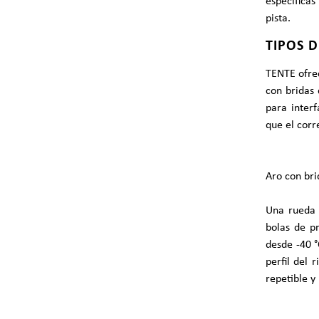
específicas
pista.
TIPOS 
TENTE ofrec
con bridas 
para interf
que el corr
Aro con br
Una rueda 
bolas de p
desde -40 °
perfil del 
repetible y