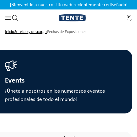
¡Bienvenido a nuestro sitio web recientemente rediseñado!
pal
Saltar a la búsqueda
Inicio
Servicio y descarga
Fechas de Exposiciones
Events
¡Únete a nosotros en los numerosos eventos
profesionales de todo el mundo!