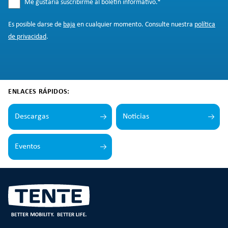
Me gustaría suscribirme al boletín informativo.
*
Es posible darse de
baja
en cualquier momento. Consulte nuestra
política
de privacidad
.
ENLACES RÁPIDOS:
Descargas
Noticias
Eventos