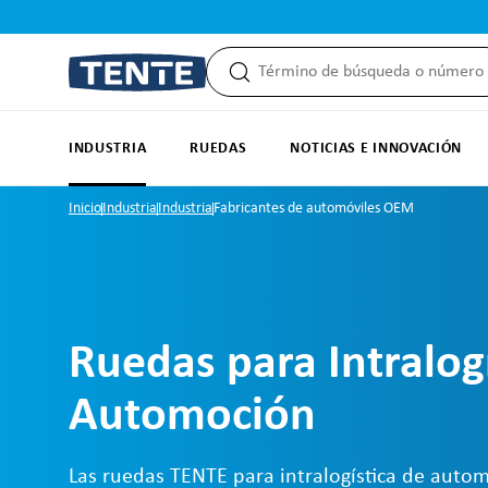
 búsqueda
Saltar a la navegación principal
INDUSTRIA
RUEDAS
NOTICIAS E INNOVACIÓN
Inicio
Industria
Industria
Fabricantes de automóviles OEM
Ruedas para Intralog
Automoción
Las ruedas TENTE para intralogística de auto