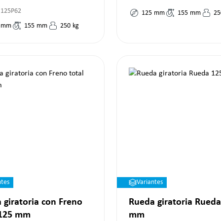
R125P62
125
mm
155
mm
25
mm
155
mm
250
kg
ntes
Variantes
 giratoria con Freno
Rueda giratoria Rueda
 125 mm
mm