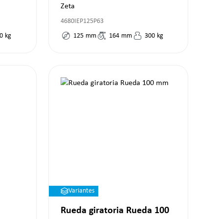
Zeta
4680IEP125P63
0
kg
125
mm
164
mm
300
kg
Variantes
Rueda giratoria Rueda 100