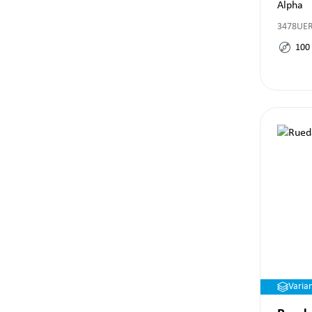
Alpha
3478UE
100
Varia