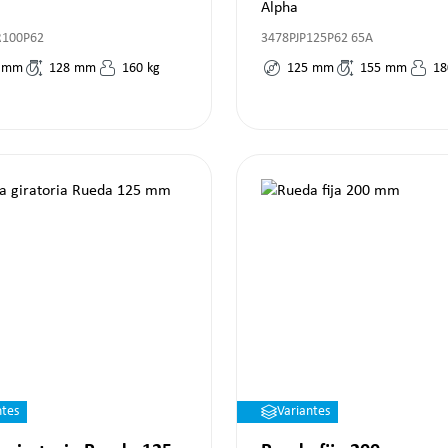
Alpha
R100P62
3478PJP125P62 65A
mm
128
mm
160
kg
125
mm
155
mm
18
ntes
Variantes