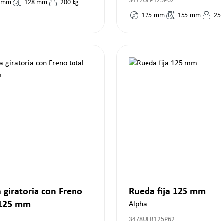
3477UFP125P62
mm
128
mm
200
kg
125
mm
155
mm
25
 giratoria con Freno
Rueda fija 125 mm
 125 mm
Alpha
3478UFR125P62