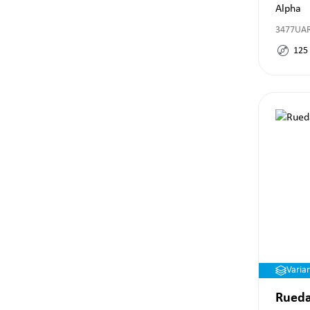
Alpha
3477UAR
125
Varia
Rueda