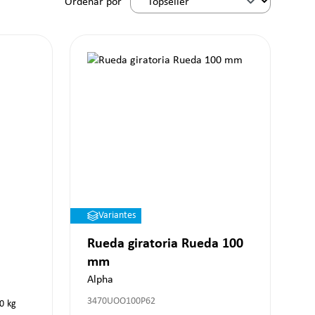
Ordenar por
Variantes
Rueda giratoria Rueda 100
mm
Alpha
3470UOO100P62
0
kg