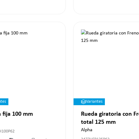
ntes
Variantes
 fija 100 mm
Rueda giratoria con F
total 125 mm
Alpha
H100P62