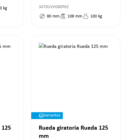
3470UVH080P62
0
kg
80
mm
108
mm
100
kg
Variantes
 125
Rueda giratoria Rueda 125
mm