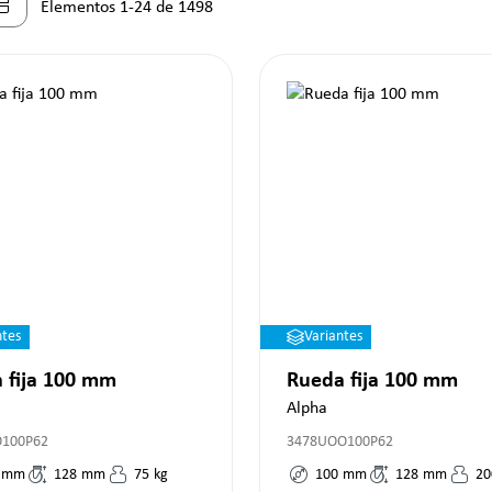
Elementos 1-24 de 1498
ntes
Variantes
 fija 100 mm
Rueda fija 100 mm
Alpha
O100P62
3478UOO100P62
mm
128
mm
75
kg
100
mm
128
mm
20