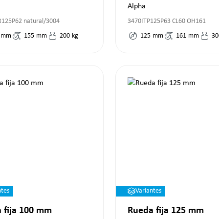
Alpha
125P62 natural/3004
3470ITP125P63 CL60 OH161
mm
155
mm
200
kg
125
mm
161
mm
30
ntes
Variantes
 fija 100 mm
Rueda fija 125 mm