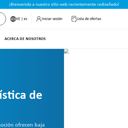
¡Bienvenido a nuestro sitio web recientemente rediseñado!
VE | es
Iniciar sesión
Lista de ofertas
ACERCA DE NOSOTROS
ística de
moción ofrecen baja