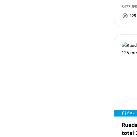
3477UF
125
Varia
Rueda
total