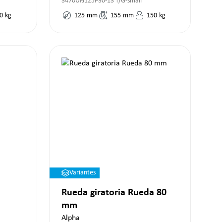
3470UFJ125P30-13 T/G-small
0
kg
125
mm
155
mm
150
kg
Variantes
Rueda giratoria Rueda 80
mm
Alpha