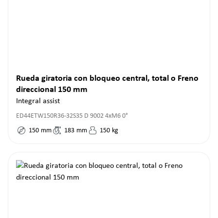
Rueda giratoria con bloqueo central, total o Freno
direccional 150 mm
Integral assist
ED44ETW150R36-32S35 D 9002 4xM6 0°
150
mm
183
mm
150
kg