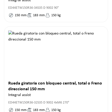
Integral assist
ED44ETW150R36-34S35 D 9002 90°
150
mm
183
mm
150
kg
Rueda giratoria con bloqueo central, total o Freno
direccional 150 mm
Integral assist
ED44ETW150R36-32S35 D 9002 4xM6 270°
150
mm
183
mm
150
kg