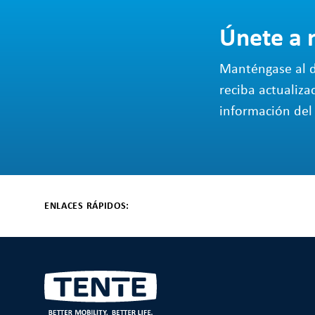
Únete a 
Manténgase al d
reciba actualiza
información del 
ENLACES RÁPIDOS: