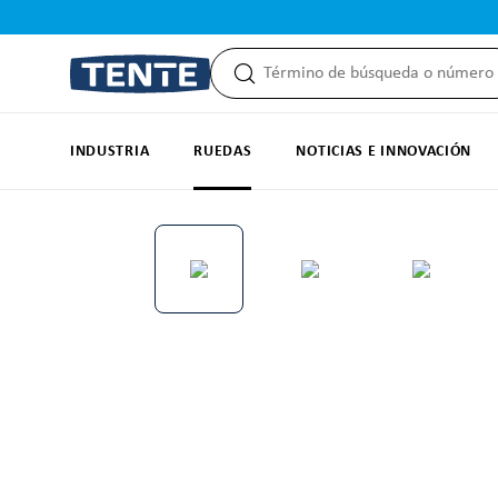
 búsqueda
Saltar a la navegación principal
INDUSTRIA
RUEDAS
NOTICIAS E INNOVACIÓN
Omitir galería de imágenes