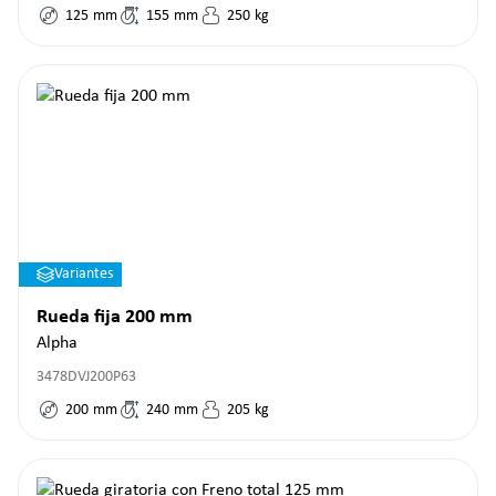
125
mm
155
mm
250
kg
Variantes
Rueda fija 200 mm
Alpha
3478DVJ200P63
200
mm
240
mm
205
kg