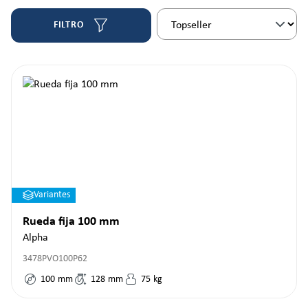
FILTRO
Variantes
Rueda fija 100 mm
Alpha
3478PVO100P62
100
mm
128
mm
75
kg