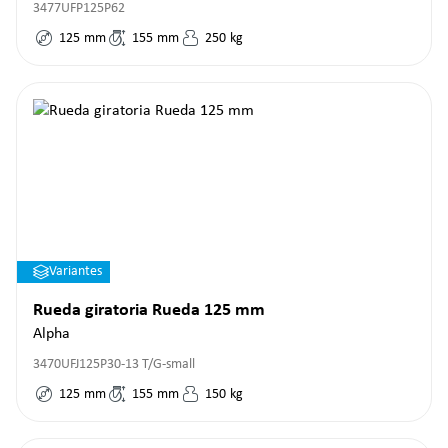
3477UFP125P62
125
mm
155
mm
250
kg
Variantes
Rueda giratoria Rueda 125 mm
Alpha
3470UFJ125P30-13 T/G-small
125
mm
155
mm
150
kg