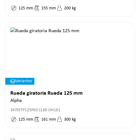
125
mm
155
mm
200
kg
Variantes
Rueda giratoria Rueda 125 mm
Alpha
3470ITP125P63 CL60 OH161
125
mm
161
mm
300
kg