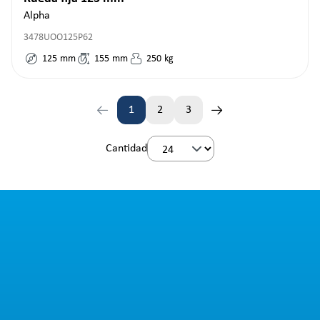
Alpha
3478UOO125P62
125
mm
155
mm
250
kg
1
2
3
Página
Página
Página
Cantidad