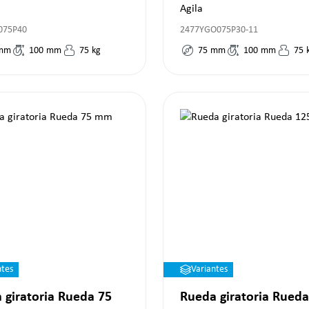
Agila
075P40
2477YGO075P30-11
mm
100
mm
75
kg
75
mm
100
mm
75
ntes
Variantes
 giratoria Rueda 75
Rueda giratoria Rueda