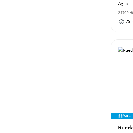
Agila
2470PJH
75
Varia
Rueda