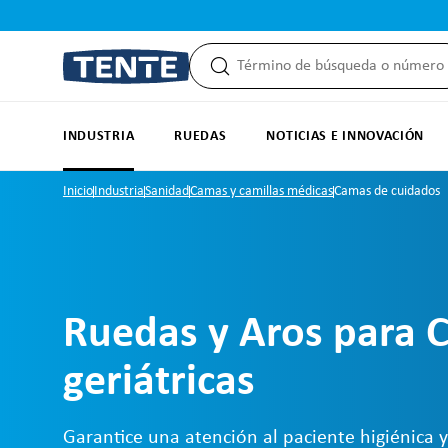
 búsqueda
Saltar a la navegación principal
INDUSTRIA
RUEDAS
NOTICIAS E INNOVACIÓN
Inicio
Industria
Sanidad
Camas y camillas médicas
Camas de cuidados
Ruedas y Aros para 
geriátricas
Garantice una atención al paciente higiénica y