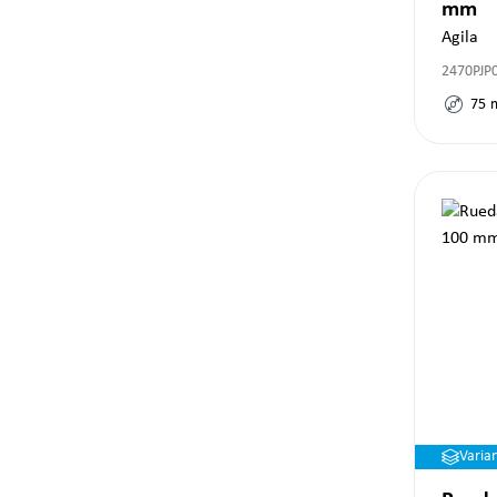
mm
Agila
2470PJP
75
Varia