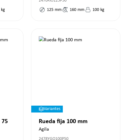
2470PJO125P50
kg
125
mm
160
mm
100
kg
Variantes
 75
Rueda fija 100 mm
Agila
2478YGO100P50