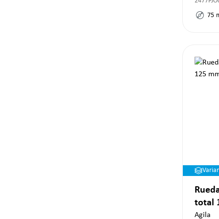
2477PJO
75
Varia
Rueda
total
Agila