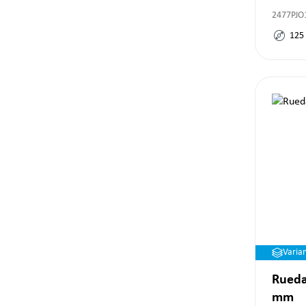
2477PJO
125
Varia
Rueda
mm