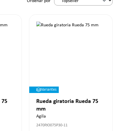
Ordenar por
Variantes
 75
Rueda giratoria Rueda 75
mm
Agila
2470PJO075P30-11