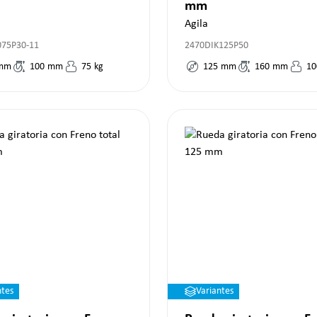
mm
Agila
075P30-11
2470DIK125P50
mm
100
mm
75
kg
125
mm
160
mm
10
ntes
Variantes