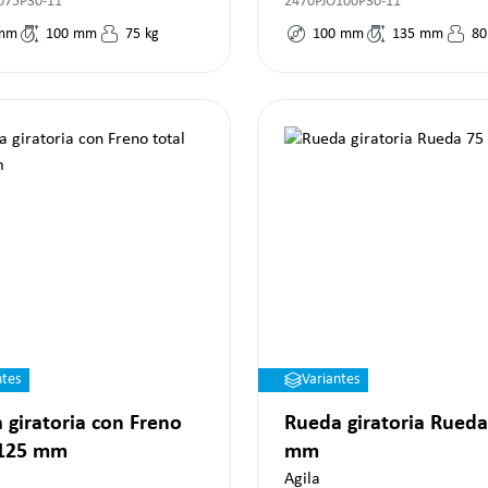
075P30-11
2470PJO100P30-11
mm
100
mm
75
kg
100
mm
135
mm
80
ntes
Variantes
 giratoria con Freno
Rueda giratoria Rueda
 125 mm
mm
Agila