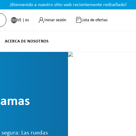
¡Bienvenido a nuestro sitio web recientemente rediseñado!
VE | es
Iniciar sesión
Lista de ofertas
ACERCA DE NOSOTROS
Camas
 segura: Las ruedas