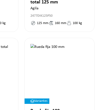
total 125 mm
Agila
2477DIK125P50
0
kg
125
mm
160
mm
100
kg
Variantes