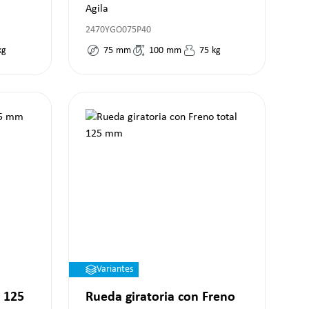
Agila
2470YGO075P40
kg
75
mm
100
mm
75
kg
Variantes
 125
Rueda giratoria con Freno