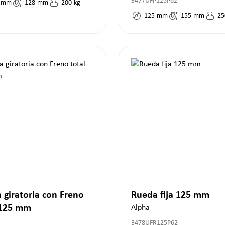
3477UFP125P62
mm
128
mm
200
kg
125
mm
155
mm
25
 giratoria con Freno
Rueda fija 125 mm
 125 mm
Alpha
3478UFR125P62