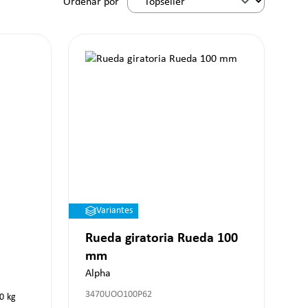
Ordenar por
Variantes
Rueda giratoria Rueda 100
mm
Alpha
3470UOO100P62
0
kg