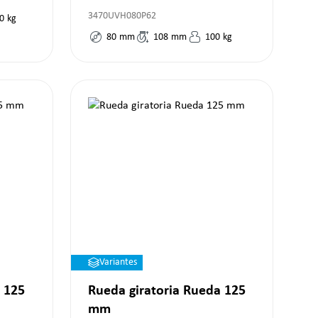
3470UVH080P62
0
kg
80
mm
108
mm
100
kg
Variantes
 125
Rueda giratoria Rueda 125
mm