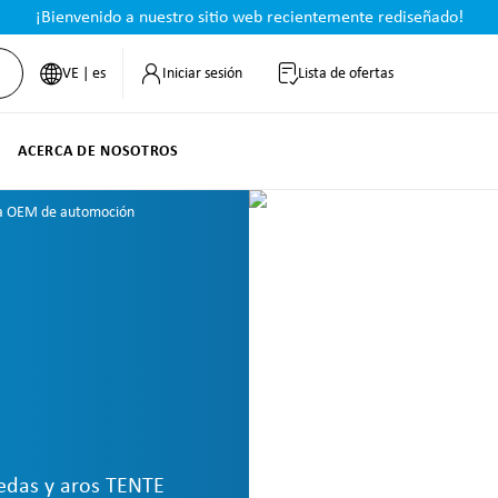
¡Bienvenido a nuestro sitio web recientemente rediseñado!
VE | es
Iniciar sesión
Lista de ofertas
ACERCA DE NOSOTROS
a OEM de automoción
edas y aros TENTE