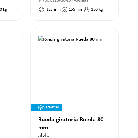
3470UFJ125P30-13 T/G-small
0
kg
125
mm
155
mm
150
kg
Variantes
Rueda giratoria Rueda 80
mm
Alpha