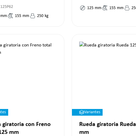
R125P62
125
mm
155
mm
25
mm
155
mm
250
kg
ntes
Variantes
 giratoria con Freno
Rueda giratoria Rueda
 125 mm
mm