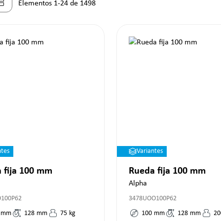
Elementos 1-24 de 1498
ntes
Variantes
 fija 100 mm
Rueda fija 100 mm
Alpha
O100P62
3478UOO100P62
mm
128
mm
75
kg
100
mm
128
mm
20