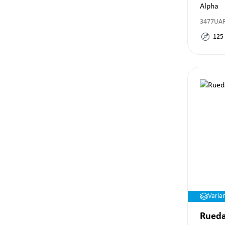
Alpha
3477UAR
125
Varia
Rueda