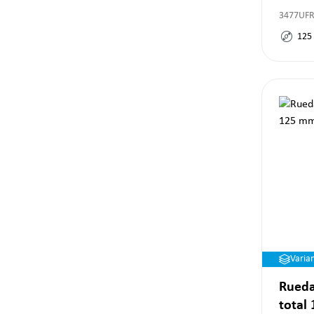
3477UF
125
Varia
Rueda
total