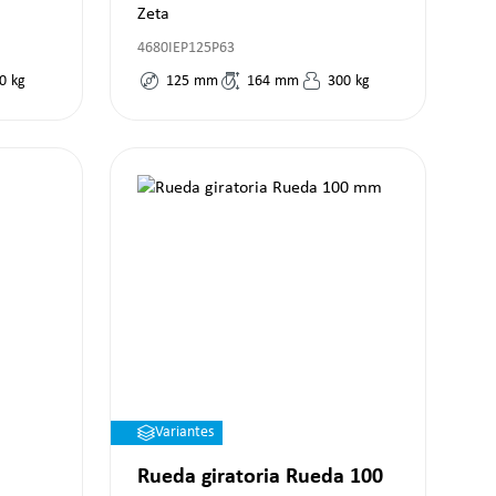
Zeta
4680IEP125P63
0
kg
125
mm
164
mm
300
kg
Variantes
Rueda giratoria Rueda 100