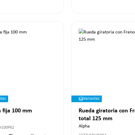
ntes
Variantes
 fija 100 mm
Rueda giratoria con F
total 125 mm
Alpha
H100P62