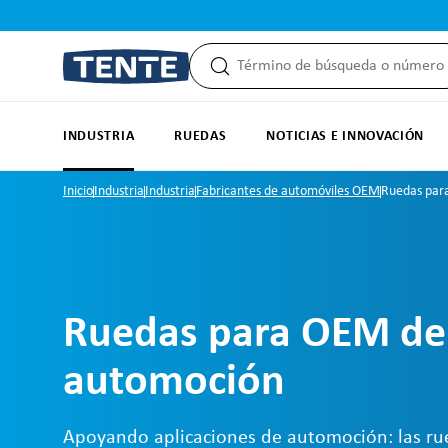
 búsqueda
Saltar a la navegación principal
INDUSTRIA
RUEDAS
NOTICIAS E INNOVACIÓN
Inicio
Industria
Industria
Fabricantes de automóviles OEM
Ruedas par
Ruedas para OEM de
automoción
Apoyando aplicaciones de automoción: las ru