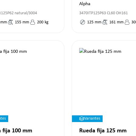
Alpha
125P62 natural/3004
3470ITP125P63 CL60 OH161
mm
155
mm
200
kg
125
mm
161
mm
30
ntes
Variantes
 fija 100 mm
Rueda fija 125 mm