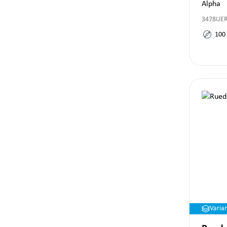
Alpha
3478UE
100
Varia