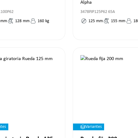
Alpha
R100P62
3478PJP125P62 65A
mm
128
mm
160
kg
125
mm
155
mm
18
ntes
Variantes