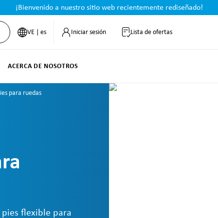
¡Bienvenido a nuestro sitio web recientemente rediseñado!
VE | es
Iniciar sesión
Lista de ofertas
ACERCA DE NOSOTROS
ies para ruedas
ara
pies flexible para