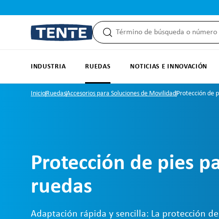
 búsqueda
Saltar a la navegación principal
INDUSTRIA
RUEDAS
NOTICIAS E INNOVACIÓN
Inicio
Ruedas
Accesorios para Soluciones de Movilidad
Protección de p
Protección de pies p
ruedas
Adaptación rápida y sencilla: La protección de 