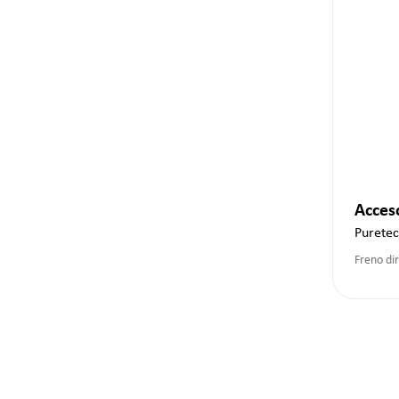
Acces
Purete
Freno di