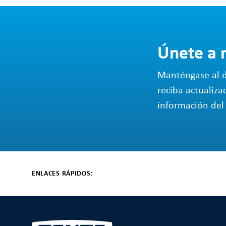
Únete a 
Manténgase al d
reciba actualiza
información del 
ENLACES RÁPIDOS: