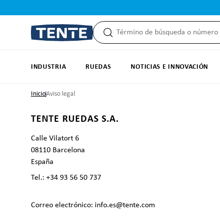
 búsqueda
Saltar a la navegación principal
INDUSTRIA
RUEDAS
NOTICIAS E INNOVACIÓN
Inicio
Aviso legal
TENTE RUEDAS S.A.
Calle Vilatort 6
08110 Barcelona
España
Tel.: +34 93 56 50 737
Correo electrónico: info.es@tente.com