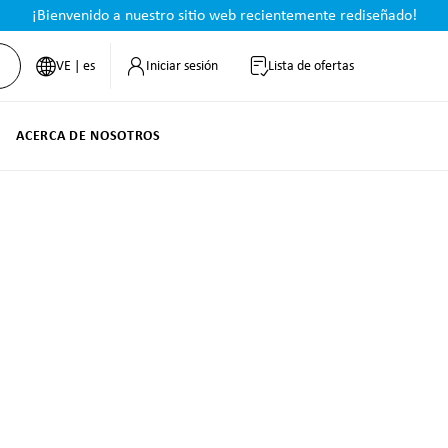
¡Bienvenido a nuestro sitio web recientemente rediseñado!
VE | es
Iniciar sesión
Lista de ofertas
ACERCA DE NOSOTROS