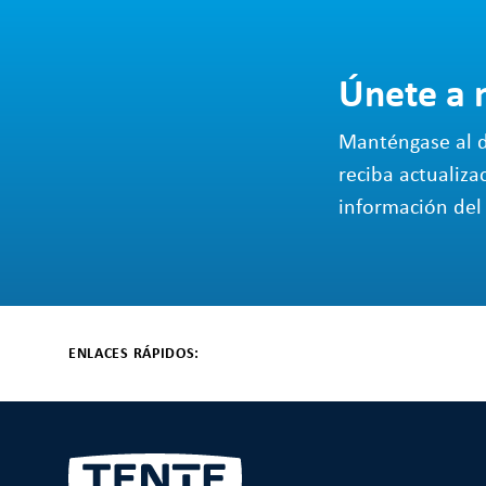
Únete a 
Manténgase al d
reciba actualiza
información del 
ENLACES RÁPIDOS: