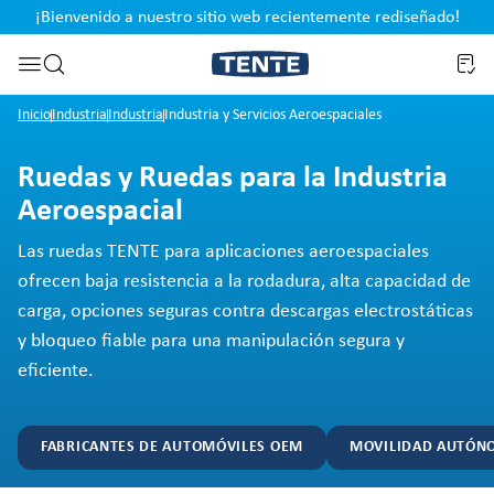
¡Bienvenido a nuestro sitio web recientemente rediseñado!
pal
Saltar a la búsqueda
Inicio
Industria
Industria
Industria y Servicios Aeroespaciales
Ruedas y Ruedas para la Industria
Aeroespacial
Las ruedas TENTE para aplicaciones aeroespaciales
ofrecen baja resistencia a la rodadura, alta capacidad de
carga, opciones seguras contra descargas electrostáticas
y bloqueo fiable para una manipulación segura y
eficiente.
FABRICANTES DE AUTOMÓVILES OEM
MOVILIDAD AUTÓN