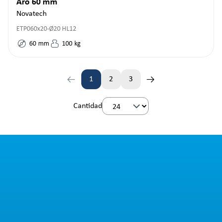
Aro 60 mm
Novatech
ETP060x20-Ø20 HL12
60
mm
100
kg
1
2
3
Página
Página
Página
Cantidad