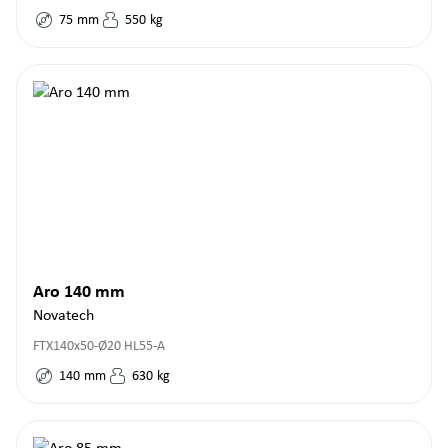
75
mm
550
kg
Aro 140 mm
Novatech
FTX140x50-Ø20 HL55-A
140
mm
630
kg