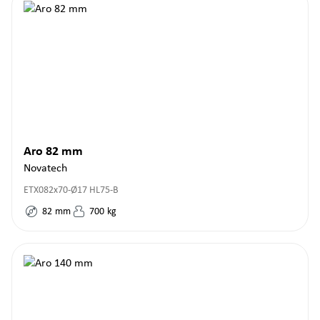
Aro 82 mm
Novatech
ETX082x70-Ø17 HL75-B
82
mm
700
kg