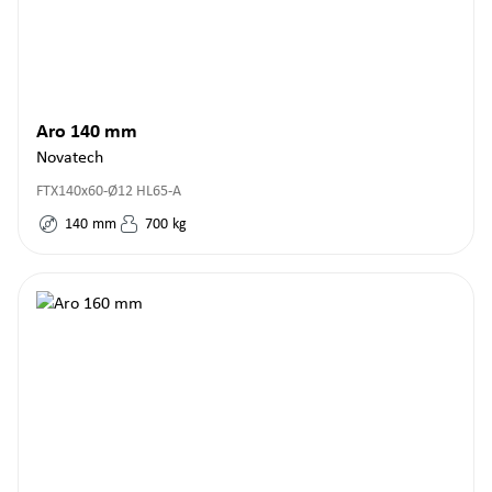
Aro 140 mm
Novatech
FTX140x60-Ø12 HL65-A
140
mm
700
kg