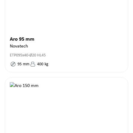
Aro 95 mm
Novatech
ETP095x40-Ø20 HL45
95
mm
400
kg