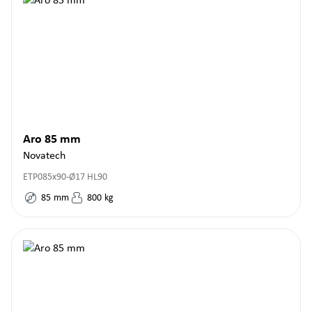
Aro 85 mm
Novatech
ETP085x90-Ø17 HL90
85
mm
800
kg