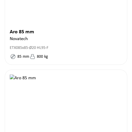
Aro 85 mm
Novatech
ETX085x85-Ø20 HL95-F
85
mm
800
kg