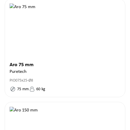
Aro 75 mm
Puretech
PIO075x25-Ø8
75
mm
60
kg