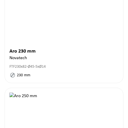
Aro 230 mm
Novatech
FTF230x82-Ø45-5xØ14
230
mm