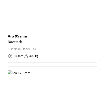
Aro 95 mm
Novatech
ETP095x40-Ø20 HL45
95
mm
400
kg