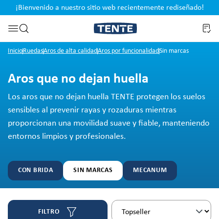
¡Bienvenido a nuestro sitio web recientemente rediseñado!
pal
Saltar a la búsqueda
Inicio
Ruedas
Aros de alta calidad
Aros por funcionalidad
Sin marcas
Aros que no dejan huella
Los aros que no dejan huella TENTE protegen los suelos
sensibles al prevenir rayas y rozaduras mientras
proporcionan una movilidad suave y fiable, manteniendo
entornos limpios y profesionales.
CON BRIDA
SIN MARCAS
MECANUM
FILTRO