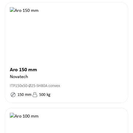
Aro 150 mm
Novatech
ITP150x50-Ø25-SH80A convex
150
mm
500
kg