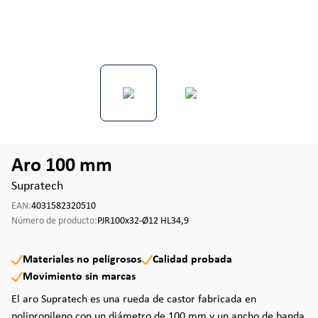
Aro 100 mm
Supratech
EAN:
4031582320510
Número de producto:
PJR100x32-Ø12 HL34,9
Materiales no peligrosos
Calidad probada
Movimiento sin marcas
El aro Supratech es una rueda de castor fabricada en
polipropileno con un diámetro de 100 mm y un ancho de banda