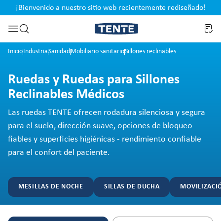
¡Bienvenido a nuestro sitio web recientemente rediseñado!
pal
Saltar a la búsqueda
Inicio
Industria
Sanidad
Mobiliario sanitario
Sillones reclinables
Ruedas y Ruedas para Sillones
Reclinables Médicos
Las ruedas TENTE ofrecen rodadura silenciosa y segura
para el suelo, dirección suave, opciones de bloqueo
fiables y superficies higiénicas - rendimiento confiable
para el confort del paciente.
MESILLAS DE NOCHE
SILLAS DE DUCHA
MOVILIZACIÓ