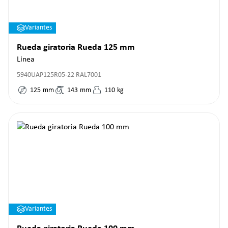
Variantes
Rueda giratoria Rueda 125 mm
Linea
5940UAP125R05-22 RAL7001
125
mm
143
mm
110
kg
Variantes