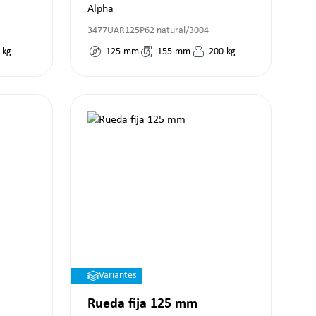
Alpha
3477UAR125P62 natural/3004
kg
125
mm
155
mm
200
kg
Variantes
Rueda fija 125 mm