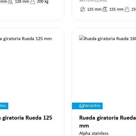
3477UFP125P62
mm
128
mm
200
kg
125
mm
155
mm
25
ntes
Variantes
 giratoria Rueda 125
Rueda giratoria Rueda
mm
Alpha stainless