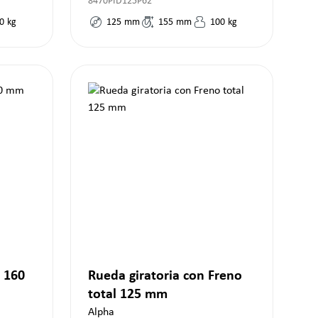
8470PID125P62
0
kg
125
mm
155
mm
100
kg
 160
Rueda giratoria con Freno
total 125 mm
Alpha