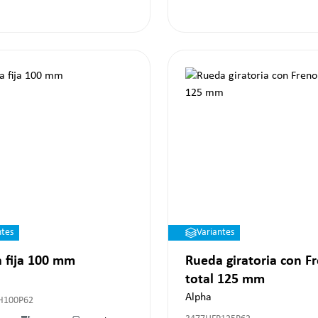
ntes
Variantes
 fija 100 mm
Rueda giratoria con F
total 125 mm
Alpha
H100P62