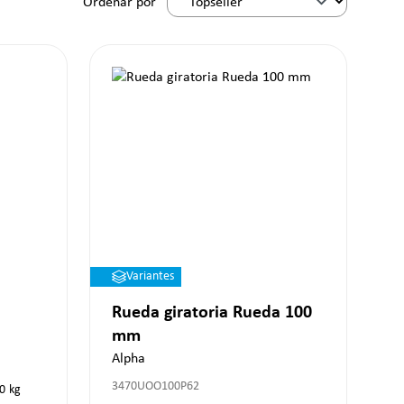
Ordenar por
Variantes
Rueda giratoria Rueda 100
mm
Alpha
3470UOO100P62
0
kg