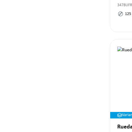
3478UF
125
Varia
Rueda