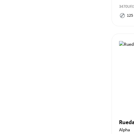
3470UFJ
125
Rueda
Alpha