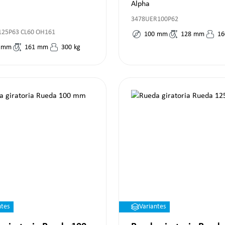
Alpha
3478UER100P62
125P63 CL60 OH161
100
mm
128
mm
16
mm
161
mm
300
kg
ntes
Variantes