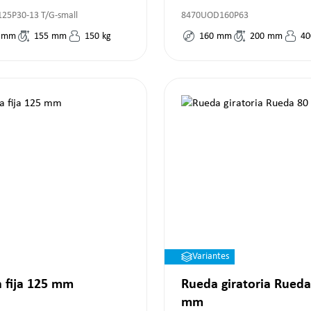
125P30-13 T/G-small
8470UOD160P63
mm
155
mm
150
kg
160
mm
200
mm
40
Variantes
 fija 125 mm
Rueda giratoria Rueda
mm