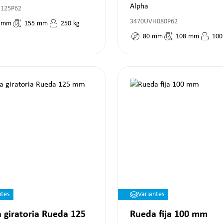
Alpha
R125P62
3470UVH080P62
mm
155
mm
250
kg
80
mm
108
mm
100
ntes
Variantes
 giratoria Rueda 125
Rueda fija 100 mm