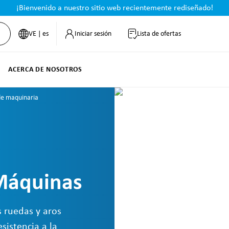
¡Bienvenido a nuestro sitio web recientemente rediseñado!
VE | es
Iniciar sesión
Lista de ofertas
ACERCA DE NOSOTROS
de maquinaria
Máquinas
s ruedas y aros
sistencia a la