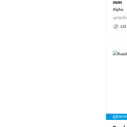
mm
Alpha
3470ITP
125
Varia