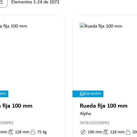
Elementos 1-24 de 1072
ntes
Variantes
 fija 100 mm
Rueda fija 100 mm
Alpha
O100P62
3478UOO100P62
mm
128
mm
75
kg
100
mm
128
mm
20