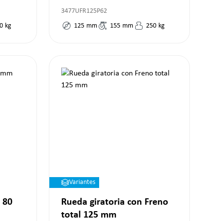
3477UFR125P62
0
kg
125
mm
155
mm
250
kg
Variantes
 80
Rueda giratoria con Freno
total 125 mm