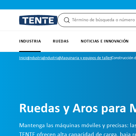
 búsqueda
Saltar a la navegación principal
INDUSTRIA
RUEDAS
NOTICIAS E INNOVACIÓN
Inicio
Industria
Industria
Maquinaria y equipos de taller
Construcción 
Ruedas y Aros para 
Mantenga las máquinas móviles y precisas: la
TENTE ofrecen alta capacidad de carga, baja re