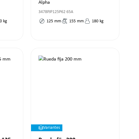
Alpha
3478PJP125P62 65A
0
kg
125
mm
155
mm
180
kg
Variantes