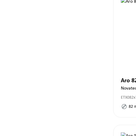
Aro 
Novate
ETX082x
82