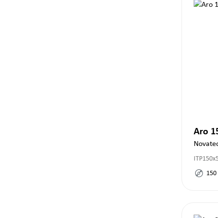
Aro 
Novate
ITP150x
150