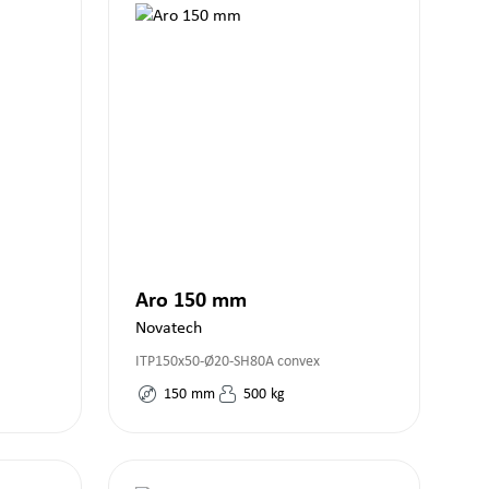
Aro 150 mm
Novatech
ITP150x50-Ø20-SH80A convex
150
mm
500
kg