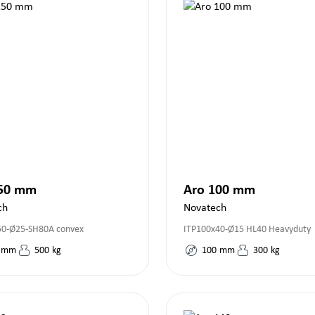
150 mm
Aro 100 mm
ch
Novatech
50-Ø25-SH80A convex
ITP100x40-Ø15 HL40 Heavyduty
mm
500
kg
100
mm
300
kg