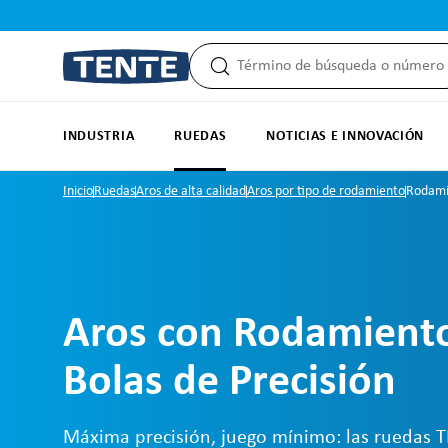
 búsqueda
Saltar a la navegación principal
INDUSTRIA
RUEDAS
NOTICIAS E INNOVACIÓN
Inicio
Ruedas
Aros de alta calidad
Aros por tipo de rodamiento
Rodamie
Aros con Rodamient
Bolas de Precisión
Máxima precisión, juego mínimo: las ruedas 