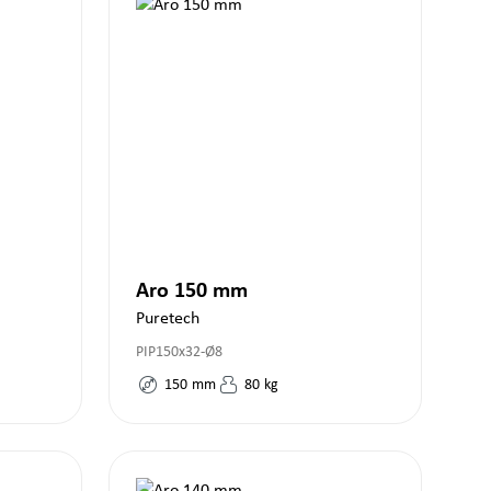
Aro 150 mm
Puretech
PIP150x32-Ø8
150
mm
80
kg