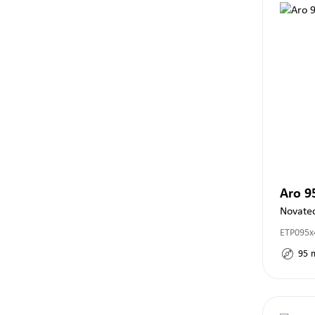
Aro 
Novate
ETP095x
95