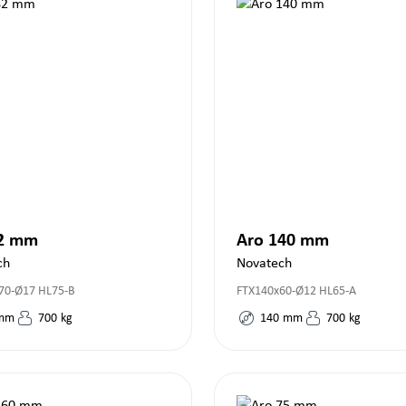
82 mm
Aro 140 mm
ch
Novatech
70-Ø17 HL75-B
FTX140x60-Ø12 HL65-A
mm
700
kg
140
mm
700
kg