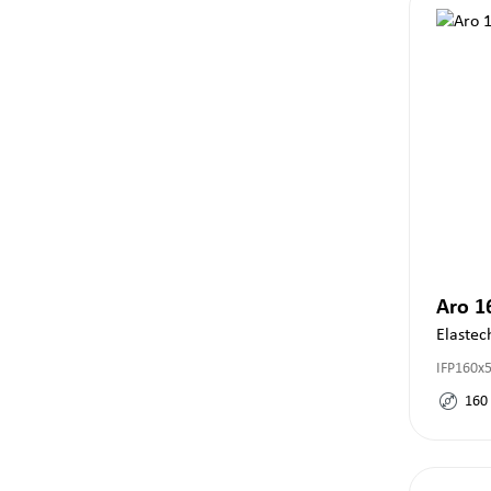
Aro 
Elastec
IFP160x
160