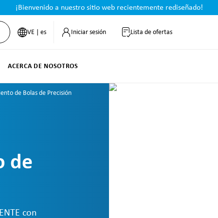
¡Bienvenido a nuestro sitio web recientemente rediseñado!
VE | es
Iniciar sesión
Lista de ofertas
ACERCA DE NOSOTROS
nto de Bolas de Precisión
o de
TENTE con