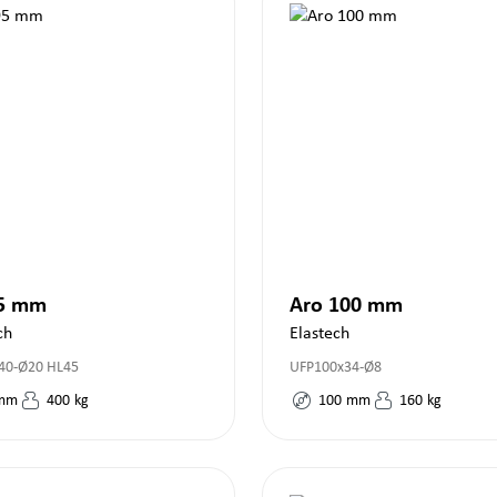
95 mm
Aro 100 mm
ch
Elastech
40-Ø20 HL45
UFP100x34-Ø8
mm
400
kg
100
mm
160
kg