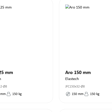
125 mm
Aro 150 mm
h
Elastech
32-Ø8
JFC150x32-Ø8
mm
150
kg
150
mm
150
kg