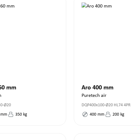
160 mm
Aro 400 mm
h
Puretech air
50-Ø20
DQP400x100-Ø20 HL74 4PR
mm
350
kg
400
mm
200
kg