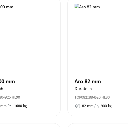
200 mm
Aro 82 mm
ch
Duratech
80-Ø25 HL90
TOP082x88-Ø20 HL90
mm
1680
kg
82
mm
900
kg