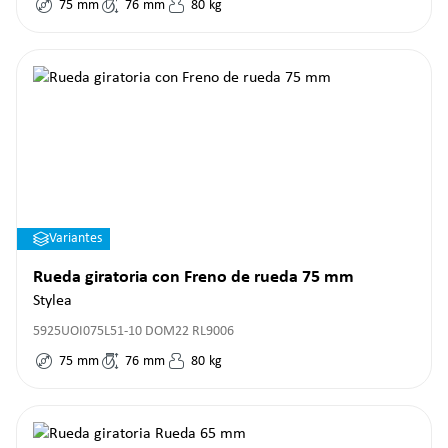
75
mm
76
mm
80
kg
Variantes
Rueda giratoria con Freno de rueda 75 mm
Stylea
5925UOI075L51-10 DOM22 RL9006
75
mm
76
mm
80
kg