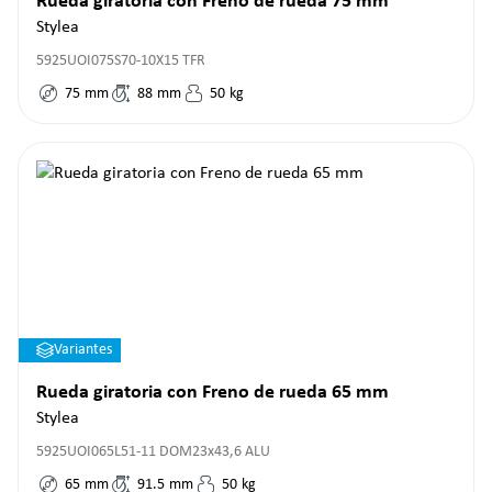
Rueda giratoria con Freno de rueda 75 mm
Stylea
5925UOI075S70-10X15 TFR
75
mm
88
mm
50
kg
Variantes
Rueda giratoria con Freno de rueda 65 mm
Stylea
5925UOI065L51-11 DOM23x43,6 ALU
65
mm
91.5
mm
50
kg