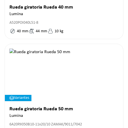
Rueda giratoria Rueda 40 mm
Lumina
A520POI040L51-8
40
mm
44
mm
10
kg
Variantes
Rueda giratoria Rueda 50 mm
Lumina
6A20PJI050B10-11x20/10 ZAMAK/9011/7042