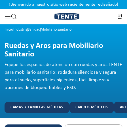
¡Bienvenido a nuestro sitio web recientemente rediseñado!
pal
Saltar a la búsqueda
Inicio
Industria
Sanidad
Mobiliario sanitario
Ruedas y Aros para Mobiliario
Sanitario
Equipe los espacios de atención con ruedas y aros TENTE
para mobiliario sanitario: rodadura silenciosa y segura
para el suelo, superficies higiénicas, fácil limpieza y
opciones de bloqueo fiables y ESD.
CAMAS Y CAMILLAS MÉDICAS
CARROS MÉDICOS
ARC