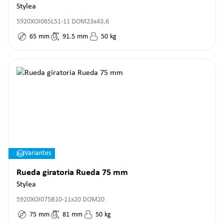
Stylea
5920XOI065L51-11 DOM23x43,6
65
mm
91.5
mm
50
kg
Variantes
Rueda giratoria Rueda 75 mm
Stylea
5920XOI075B10-11x20 DOM20
75
mm
81
mm
50
kg