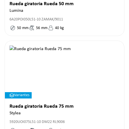
Rueda giratoria Rueda 50 mm
Lumina
6A20POI050L51-10 ZAMAK/9011
50
mm
56
mm
40
kg
Variantes
Rueda giratoria Rueda 75 mm
Stylea
5920UOI075L51-10 DM22 RL9006