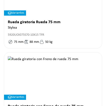
Variantes
Rueda giratoria Rueda 75 mm
Stylea
5920UOI075S70-10X15 TFR
75
mm
88
mm
50
kg
Variantes