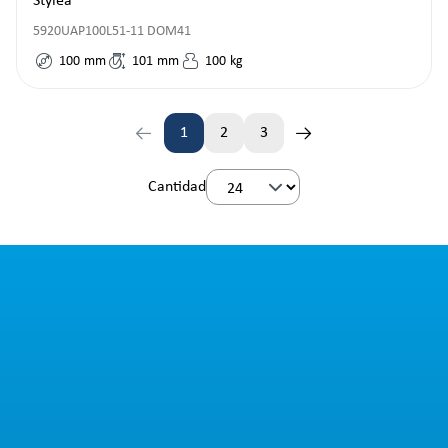
Stylea
5920UAP100L51-11 DOM41
100
mm
101
mm
100
kg
1
2
3
Página
Página
Página
Cantidad