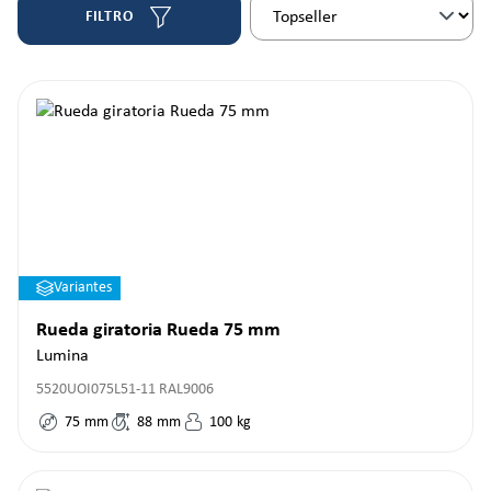
FILTRO
Variantes
Rueda giratoria Rueda 75 mm
Lumina
5520UOI075L51-11 RAL9006
75
mm
88
mm
100
kg