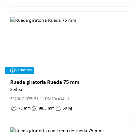
Variantes
Rueda giratoria Rueda 75 mm
Stylea
5920UOI075L51-11 DM20x43ALU
75
mm
88.5
mm
50
kg