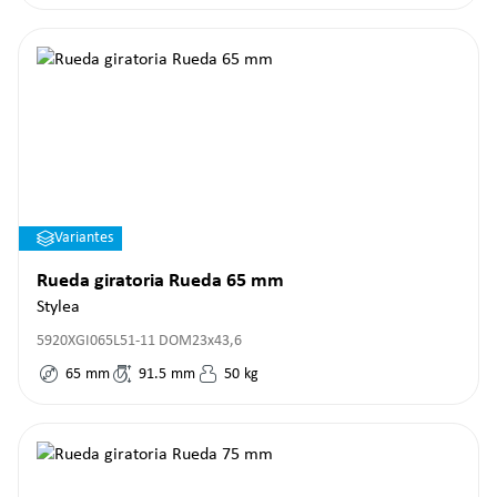
Variantes
Rueda giratoria Rueda 65 mm
Stylea
5920XGI065L51-11 DOM23x43,6
65
mm
91.5
mm
50
kg