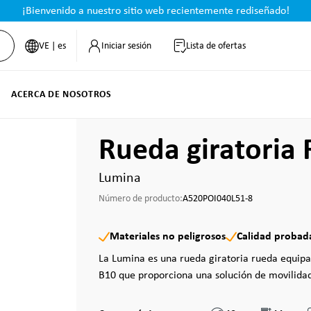
¡Bienvenido a nuestro sitio web recientemente rediseñado!
VE | es
Iniciar sesión
Lista de ofertas
ACERCA DE NOSOTROS
Rueda giratoria
Lumina
Número de producto:
A520POI040L51-8
Materiales no peligrosos
Calidad probad
La Lumina es una rueda giratoria rueda equip
B10 que proporciona una solución de movilidad