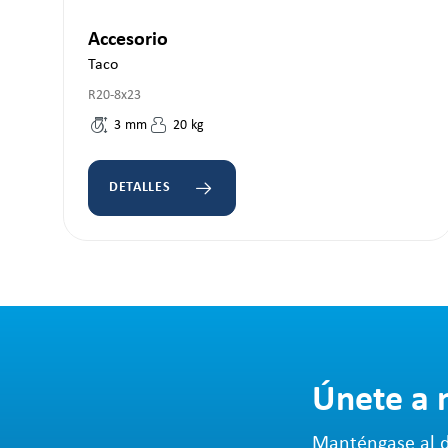
Accesorio
Taco
R20-8x23
3
mm
20
kg
DETALLES
Únete a 
Manténgase al d