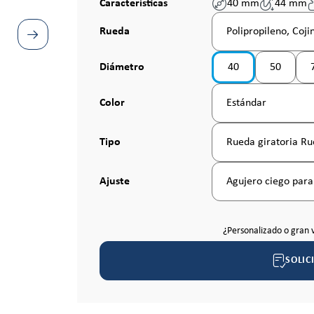
Características
40 mm
44 mm
Seleccione
Rueda
Polipropileno, Coji
Seleccione
Diámetro
40
50
(Esta opc
Seleccione
Color
Estándar
Seleccione
Tipo
Rueda giratoria R
Seleccione
Ajuste
Agujero ciego par
¿Personalizado o gran 
SOLIC