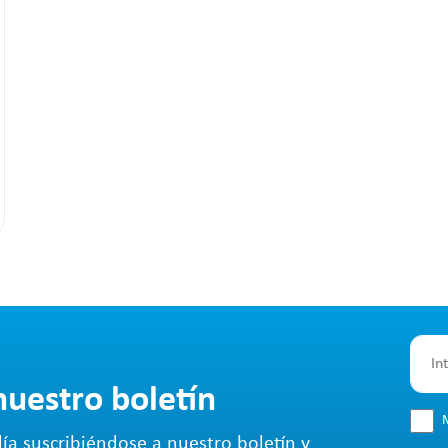
nuestro boletín
M
ía suscribiéndose a nuestro boletín y