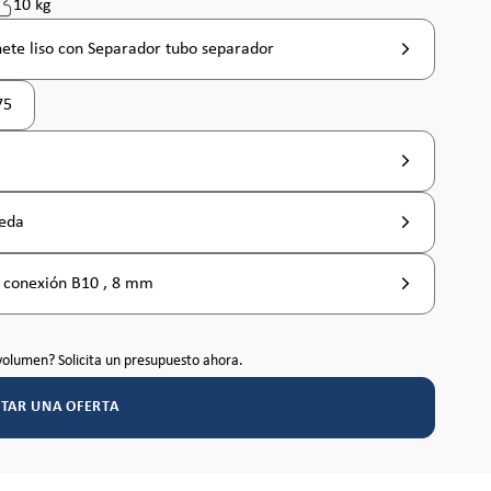
10 kg
nete liso con Separador tubo separador
75
ión no está disponible en este momento. )
(Esta opción no está disponible en este momento. )
ueda
a conexión B10 , 8 mm
volumen? Solicita un presupuesto ahora.
ITAR UNA OFERTA