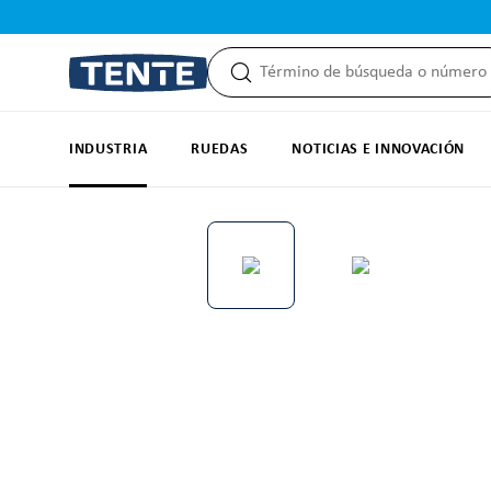
 búsqueda
Saltar a la navegación principal
INDUSTRIA
RUEDAS
NOTICIAS E INNOVACIÓN
Omitir galería de imágenes