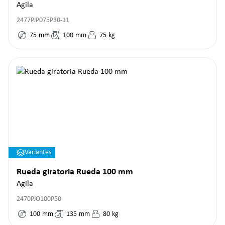
Agila
2477PJP075P30-11
75
mm
100
mm
75
kg
Variantes
Rueda giratoria Rueda 100 mm
Agila
2470PJO100P50
100
mm
135
mm
80
kg