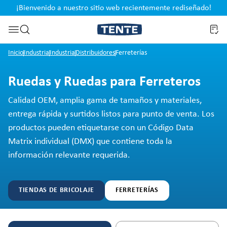
¡Bienvenido a nuestro sitio web recientemente rediseñado!
pal
Saltar a la búsqueda
Inicio
Industria
Industria
Distribuidores
Ferreterías
Ruedas y Ruedas para Ferreteros
Calidad OEM, amplia gama de tamaños y materiales,
entrega rápida y surtidos listos para punto de venta. Los
productos pueden etiquetarse con un Código Data
Matrix individual (DMX) que contiene toda la
información relevante requerida.
TIENDAS DE BRICOLAJE
FERRETERÍAS