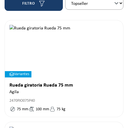
FILTRO
Variantes
Rueda giratoria Rueda 75 mm
Agila
2470PJO075P40
75
mm
100
mm
75
kg