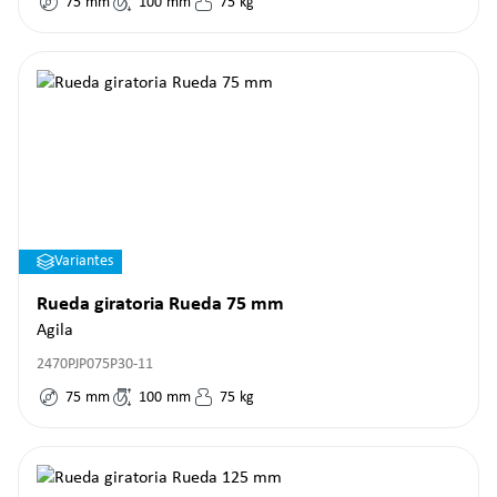
75
mm
100
mm
75
kg
Variantes
Rueda giratoria Rueda 75 mm
Agila
2470PJP075P30-11
75
mm
100
mm
75
kg