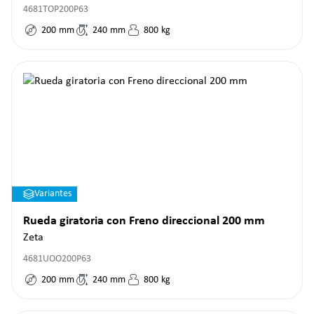
4681TOP200P63
200
mm
240
mm
800
kg
Variantes
Rueda giratoria con Freno direccional 200 mm
Zeta
4681UOO200P63
200
mm
240
mm
800
kg