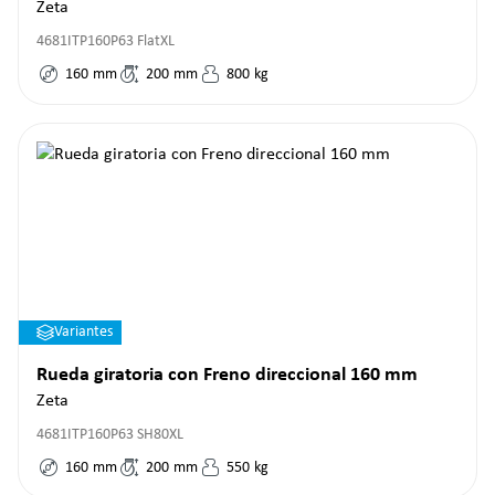
Zeta
4681ITP160P63 FlatXL
160
mm
200
mm
800
kg
Variantes
Rueda giratoria con Freno direccional 160 mm
Zeta
4681ITP160P63 SH80XL
160
mm
200
mm
550
kg