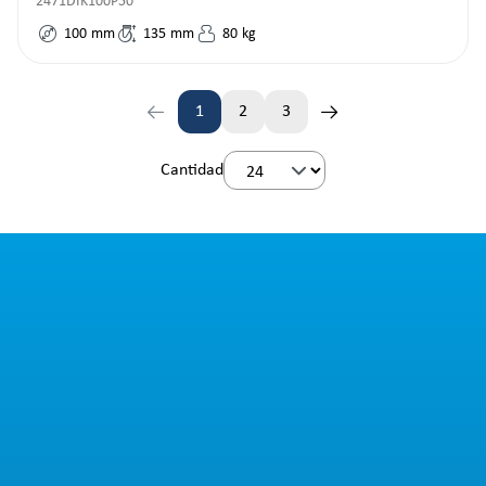
2471DIK100P50
100
mm
135
mm
80
kg
1
2
3
Página
Página
Página
Cantidad