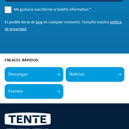
Me gustaría suscribirme al boletín informativo.
*
Es posible darse de
baja
en cualquier momento. Consulte nuestra
política
de privacidad
.
ENLACES RÁPIDOS:
Descargas
Noticias
Eventos