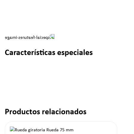
Características especiales
Productos relacionados
Omitir la galería de productos