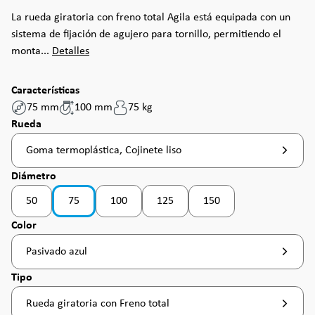
La rueda giratoria con freno total Agila está equipada con un
sistema de fijación de agujero para tornillo, permitiendo el
monta...
Detalles
Características
75 mm
100 mm
75 kg
Seleccione
Rueda
Goma termoplástica, Cojinete liso
Seleccione
Diámetro
50
75
100
125
150
(Esta opción no está disponible en este momento. )
(Esta opción no está disponible en este momento. 
Seleccione
Color
Pasivado azul
Seleccione
Tipo
Rueda giratoria con Freno total