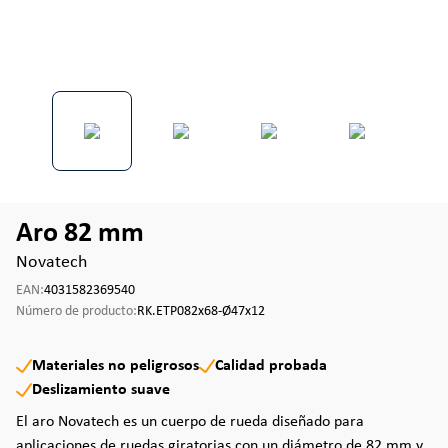
Aro 82 mm
Novatech
EAN:
4031582369540
Número de producto:
RK.ETP082x68-Ø47x12
Materiales no peligrosos
Calidad probada
Deslizamiento suave
El aro Novatech es un cuerpo de rueda diseñado para
aplicaciones de ruedas giratorias con un diámetro de 82 mm y