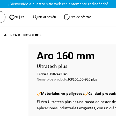
¡Bienvenido a nuestro sitio web recientemente rediseñado!
NI | es
Iniciar sesión
Lista de ofertas
ACERCA DE NOSOTROS
Aro 160 mm
Ultratech plus
EAN:
4031582445145
Número de producto:
ICP160x50-Ø20 plus
Materiales no peligrosos
Calidad probad
El Aro Ultratech plus es una rueda de castor d
aplicaciones industriales exigentes, con un diá