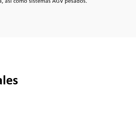
a, así como sistemas AGV pesados.
ales