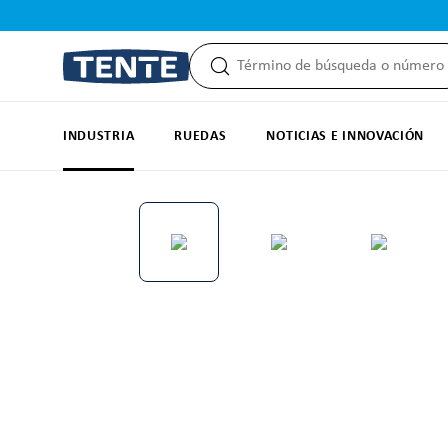
 búsqueda
Saltar a la navegación principal
INDUSTRIA
RUEDAS
NOTICIAS E INNOVACIÓN
Omitir galería de imágenes