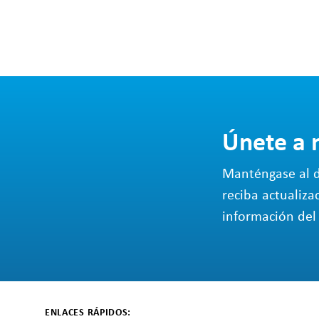
Únete a 
Manténgase al d
reciba actualiza
información del 
ENLACES RÁPIDOS: