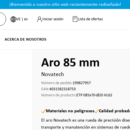
¡Bienvenido a nuestro sitio web recientemente rediseñado!
VE | es
Iniciar sesión
Lista de ofertas
ACERCA DE NOSOTROS
Aro 85 mm
Novatech
Número de pedido:
199827957
EAN:
4031582318753
Número de producto:
ETP 085x70-Ø20 HL62
Materiales no peligrosos
Calidad probad
El aro Novatech es una rueda de precisión dis
transporte y manutención en sistemas de ruedec