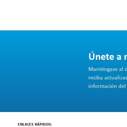
Únete a 
Manténgase al d
reciba actualiza
información del 
ENLACES RÁPIDOS: