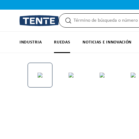
 búsqueda
Saltar a la navegación principal
INDUSTRIA
RUEDAS
NOTICIAS E INNOVACIÓN
Omitir galería de imágenes