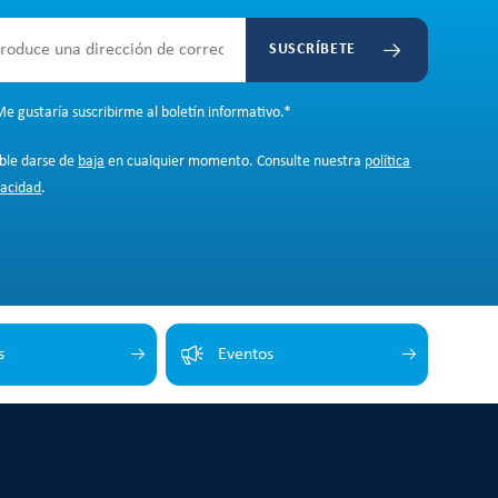
SUSCRÍBETE
e gustaría suscribirme al boletín informativo.
*
ible darse de
baja
en cualquier momento. Consulte nuestra
política
vacidad
.
s
Eventos