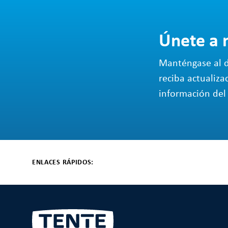
Únete a 
Manténgase al d
reciba actualiza
información del 
ENLACES RÁPIDOS: