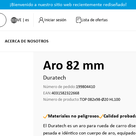
¡Bienvenido a nuestro sitio web recientemente rediseñado!
VE | es
Iniciar sesión
Lista de ofertas
ACERCA DE NOSOTROS
Aro 82 mm
Duratech
Número de pedido:
199804410
EAN:
4031582322668
Número de producto:
TOP 082x98-Ø20 HL100
Materiales no peligrosos
Calidad probad
El Duratech es un aro para rueda de carro dis
pesada e idéntico con cuerpo de aro, equipado