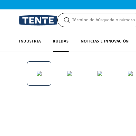
 búsqueda
Saltar a la navegación principal
INDUSTRIA
RUEDAS
NOTICIAS E INNOVACIÓN
Omitir galería de imágenes