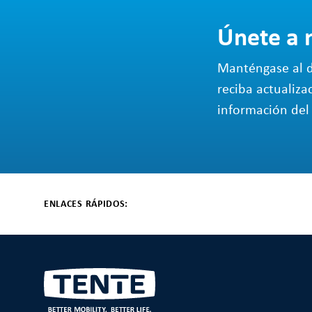
Únete a 
Manténgase al d
reciba actualiza
información del 
ENLACES RÁPIDOS: