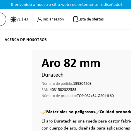
¡Bienvenido a nuestro sitio web recientemente rediseñado!
VE | es
Iniciar sesión
Lista de ofertas
ACERCA DE NOSOTROS
Aro 82 mm
Duratech
Número de pedido:
199804208
EAN:
4031582322583
Número de producto:
TOP 082x54-Ø20 HL60
Materiales no peligrosos
Calidad probad
El aro Duratech es una rueda para castor fabr
con cuerpo de aro, diseñada para aplicaciones 