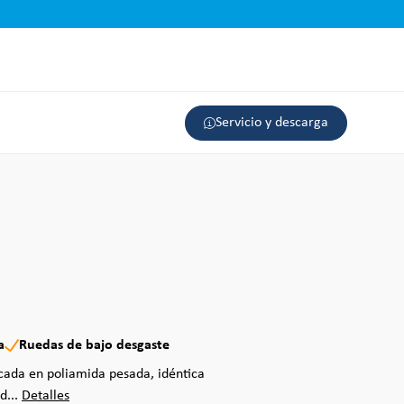
Servicio y descarga
a
Ruedas de bajo desgaste
icada en poliamida pesada, idéntica
d...
Detalles