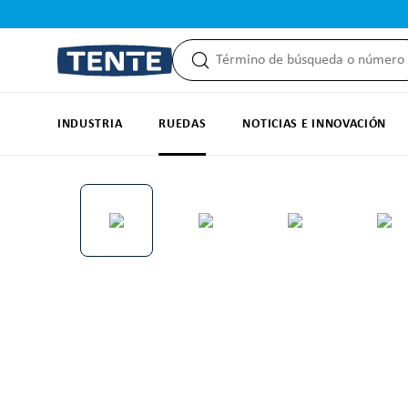
 búsqueda
Saltar a la navegación principal
INDUSTRIA
RUEDAS
NOTICIAS E INNOVACIÓN
Omitir galería de imágenes