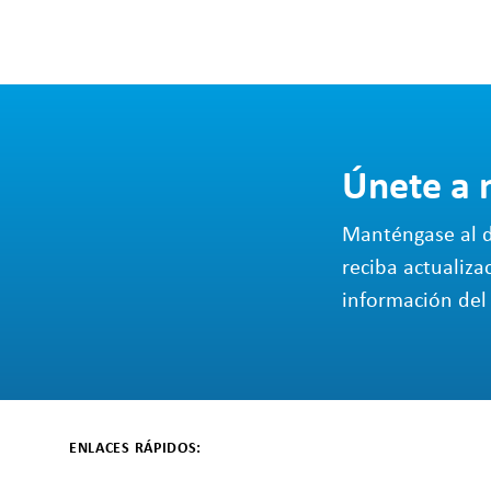
Únete a 
Manténgase al d
reciba actualiza
información del 
ENLACES RÁPIDOS: