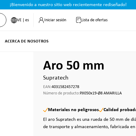
¡Bienvenido a nuestro sitio web recientemente rediseñado!
VE | es
Iniciar sesión
Lista de ofertas
ACERCA DE NOSOTROS
Aro 50 mm
Supratech
EAN:
4031582457278
Número de producto:
PJI050x19-Ø8 AMARILLA
Materiales no peligrosos
Calidad probad
El aro Supratech es una rueda de 50 mm de di
de transporte y almacenamiento, fabricada en 