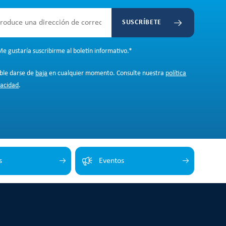
SUSCRÍBETE
e gustaría suscribirme al boletín informativo.
*
ible darse de
baja
en cualquier momento. Consulte nuestra
política
vacidad
.
s
Eventos