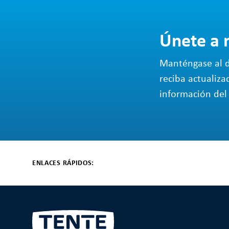
Únete a 
Manténgase al d
reciba actualiza
información del 
ENLACES RÁPIDOS: