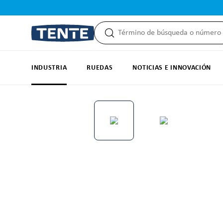
 búsqueda
Saltar a la navegación principal
INDUSTRIA
RUEDAS
NOTICIAS E INNOVACIÓN
Omitir galería de imágenes