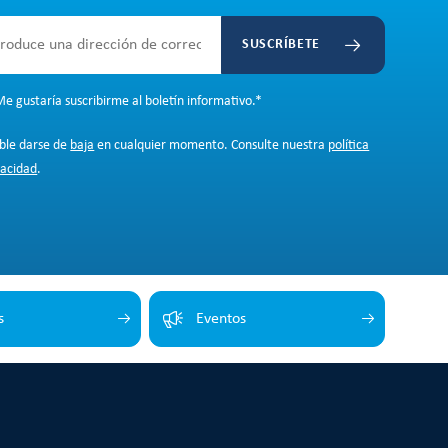
SUSCRÍBETE
e gustaría suscribirme al boletín informativo.
*
ible darse de
baja
en cualquier momento. Consulte nuestra
política
vacidad
.
s
Eventos