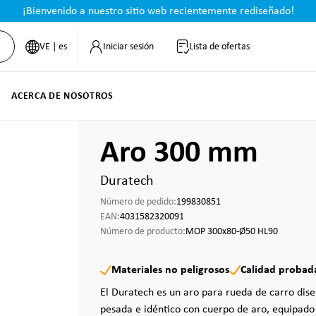
¡Bienvenido a nuestro sitio web recientemente rediseñado!
VE | es
Iniciar sesión
Lista de ofertas
ACERCA DE NOSOTROS
Aro 300 mm
Duratech
Número de pedido:
199830851
EAN:
4031582320091
Número de producto:
MOP 300x80-Ø50 HL90
Materiales no peligrosos
Calidad probad
El Duratech es un aro para rueda de carro dis
pesada e idéntico con cuerpo de aro, equipado 