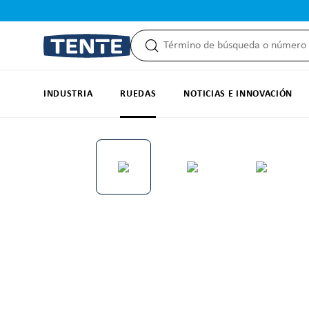
 búsqueda
Saltar a la navegación principal
INDUSTRIA
RUEDAS
NOTICIAS E INNOVACIÓN
Omitir galería de imágenes