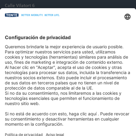
Calle Vilatort 6
08110 Barcelona
Montcada y Reixach
España
Tel.: +34 93 56 50 737
Correo electrónico: info.es@tente.com
CONTACTO
LEGAL
Copyright © 2026 por TENTE International GmbH. Todos los
derechos reservados. Diseñado por TENTE International GmbH