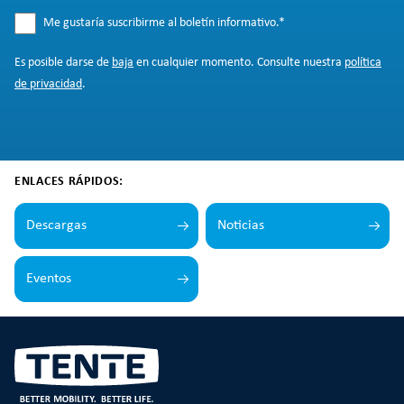
Me gustaría suscribirme al boletín informativo.
*
Es posible darse de
baja
en cualquier momento. Consulte nuestra
política
de privacidad
.
ENLACES RÁPIDOS:
Descargas
Noticias
Eventos