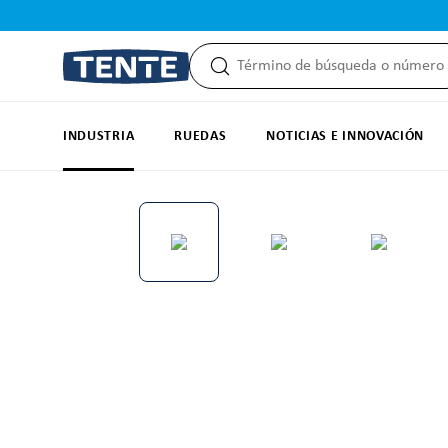
 búsqueda
Saltar a la navegación principal
INDUSTRIA
RUEDAS
NOTICIAS E INNOVACIÓN
Omitir galería de imágenes