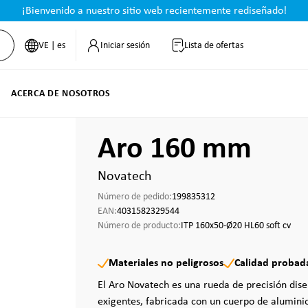
¡Bienvenido a nuestro sitio web recientemente rediseñado!
VE | es
Iniciar sesión
Lista de ofertas
ACERCA DE NOSOTROS
Aro 160 mm
Novatech
Número de pedido:
199835312
EAN:
4031582329544
Número de producto:
ITP 160x50-Ø20 HL60 soft cv
Materiales no peligrosos
Calidad probad
El Aro Novatech es una rueda de precisión dise
exigentes, fabricada con un cuerpo de aluminio