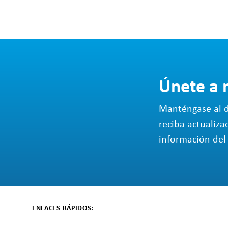
Únete a 
Manténgase al d
reciba actualiza
información del 
ENLACES RÁPIDOS: