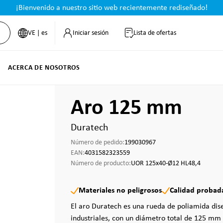
¡Bienvenido a nuestro sitio web recientemente rediseñado!
VE | es
Iniciar sesión
Lista de ofertas
ACERCA DE NOSOTROS
Aro 125 mm
Duratech
Número de pedido:
199030967
EAN:
4031582323559
Número de producto:
UOR 125x40-Ø12 HL48,4
Materiales no peligrosos
Calidad probad
El aro Duratech es una rueda de poliamida dis
industriales, con un diámetro total de 125 mm 