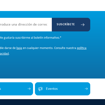
SUSCRÍBETE
e gustaría suscribirme al boletín informativo.
*
ible darse de
baja
en cualquier momento. Consulte nuestra
política
vacidad
.
s
Eventos