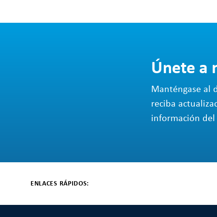
Únete a 
Manténgase al d
reciba actualiza
información del 
ENLACES RÁPIDOS: