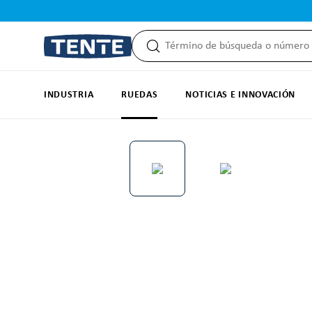
 búsqueda
Saltar a la navegación principal
INDUSTRIA
RUEDAS
NOTICIAS E INNOVACIÓN
Omitir galería de imágenes