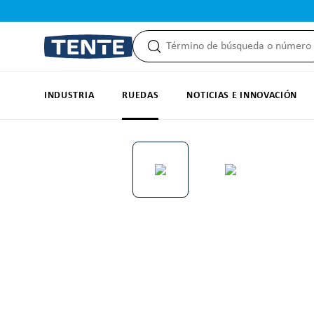
 búsqueda
Saltar a la navegación principal
INDUSTRIA
RUEDAS
NOTICIAS E INNOVACIÓN
Omitir galería de imágenes