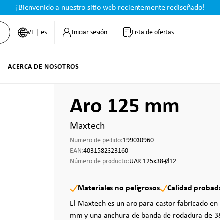
¡Bienvenido a nuestro sitio web recientemente rediseñado!
VE | es
Iniciar sesión
Lista de ofertas
ACERCA DE NOSOTROS
Aro 125 mm
Maxtech
Número de pedido:
199030960
EAN:
4031582323160
Número de producto:
UAR 125x38-Ø12
Materiales no peligrosos
Calidad probad
El Maxtech es un aro para castor fabricado en
mm y una anchura de banda de rodadura de 3