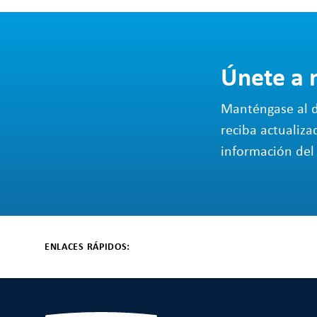
Únete a 
Manténgase al d
reciba actualiza
información del 
ENLACES RÁPIDOS: