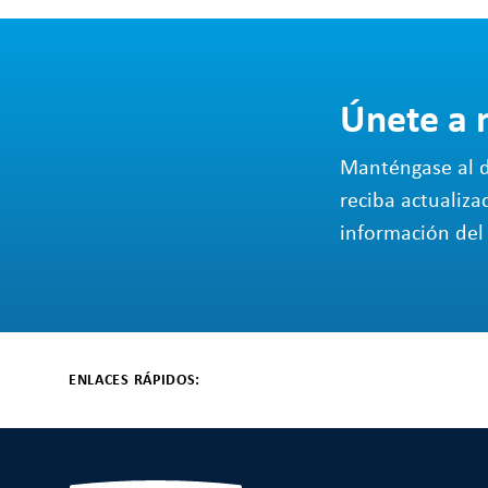
Únete a 
Manténgase al d
reciba actualiza
información del 
ENLACES RÁPIDOS: