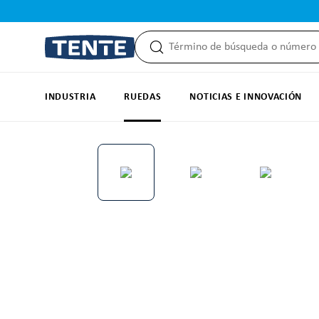
 búsqueda
Saltar a la navegación principal
INDUSTRIA
RUEDAS
NOTICIAS E INNOVACIÓN
Omitir galería de imágenes