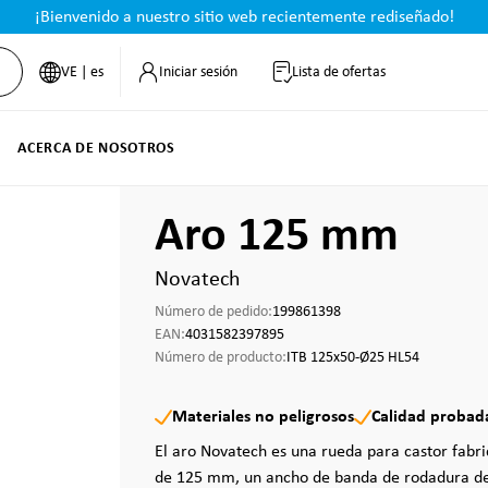
¡Bienvenido a nuestro sitio web recientemente rediseñado!
VE | es
Iniciar sesión
Lista de ofertas
ACERCA DE NOSOTROS
Aro 125 mm
Novatech
Número de pedido:
199861398
EAN:
4031582397895
Número de producto:
ITB 125x50-Ø25 HL54
Materiales no peligrosos
Calidad probad
El aro Novatech es una rueda para castor fabr
de 125 mm, un ancho de banda de rodadura d