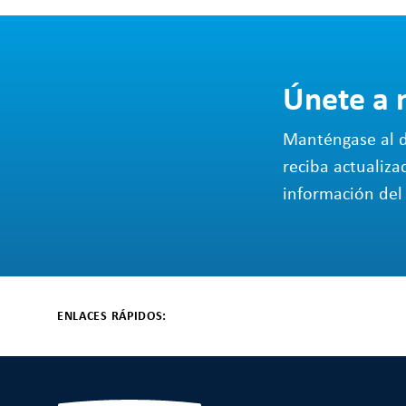
Únete a 
Manténgase al d
reciba actualiza
información del 
ENLACES RÁPIDOS: