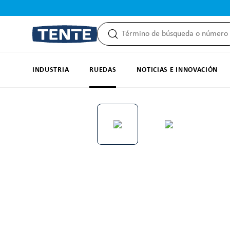
 búsqueda
Saltar a la navegación principal
INDUSTRIA
RUEDAS
NOTICIAS E INNOVACIÓN
Omitir galería de imágenes