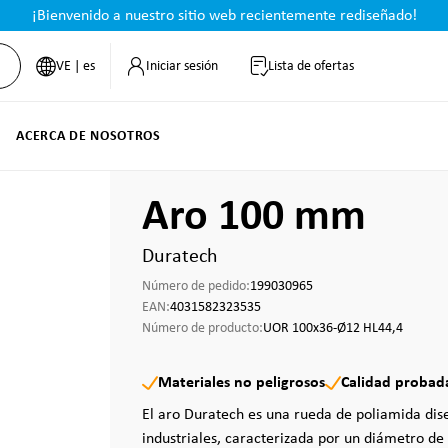
¡Bienvenido a nuestro sitio web recientemente rediseñado!
VE | es
Iniciar sesión
Lista de ofertas
ACERCA DE NOSOTROS
Aro 100 mm
Duratech
Número de pedido:
199030965
EAN:
4031582323535
Número de producto:
UOR 100x36-Ø12 HL44,4
Materiales no peligrosos
Calidad probad
El aro Duratech es una rueda de poliamida dis
industriales, caracterizada por un diámetro de 