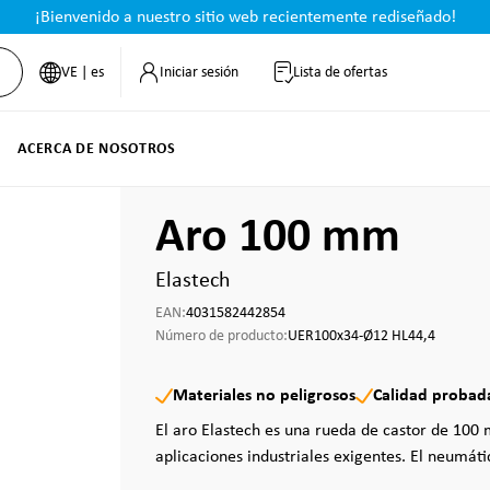
¡Bienvenido a nuestro sitio web recientemente rediseñado!
VE | es
Iniciar sesión
Lista de ofertas
ACERCA DE NOSOTROS
Aro 100 mm
Elastech
EAN:
4031582442854
Número de producto:
UER100x34-Ø12 HL44,4
Materiales no peligrosos
Calidad probad
El aro Elastech es una rueda de castor de 10
aplicaciones industriales exigentes. El neumáti