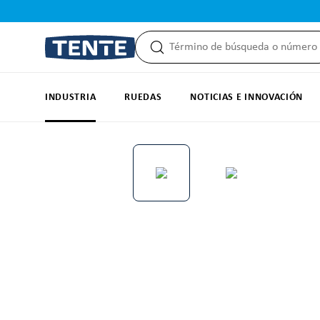
 búsqueda
Saltar a la navegación principal
INDUSTRIA
RUEDAS
NOTICIAS E INNOVACIÓN
Omitir galería de imágenes