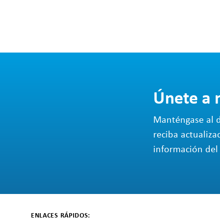
Únete a 
Manténgase al d
reciba actualiza
información del 
ENLACES RÁPIDOS: