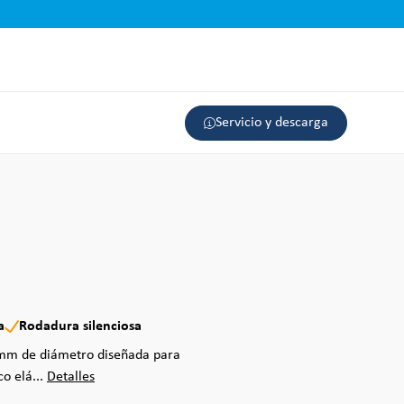
Servicio y descarga
a
Rodadura silenciosa
0 mm de diámetro diseñada para
co elá...
Detalles