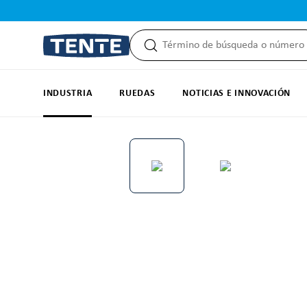
 búsqueda
Saltar a la navegación principal
INDUSTRIA
RUEDAS
NOTICIAS E INNOVACIÓN
Omitir galería de imágenes