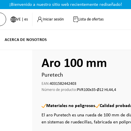
¡Bienvenido a nuestro sitio web recientemente rediseñado!
VE | es
Iniciar sesión
Lista de ofertas
ACERCA DE NOSOTROS
Aro 100 mm
Puretech
EAN:
4031582442403
Número de producto:
PVR100x35-Ø12 HL44,4
Materiales no peligrosos
Calidad probad
El aro Puretech es una rueda de 100 mm de di
en sistemas de ruedecillas, fabricada en polipr