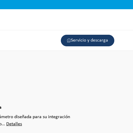
Servicio y descarga
a
ámetro diseñada para su integración
o...
Detalles