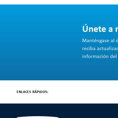
Únete a 
Manténgase al d
reciba actualiza
información del 
ENLACES RÁPIDOS: