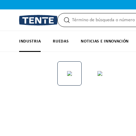
 búsqueda
Saltar a la navegación principal
INDUSTRIA
RUEDAS
NOTICIAS E INNOVACIÓN
Omitir galería de imágenes