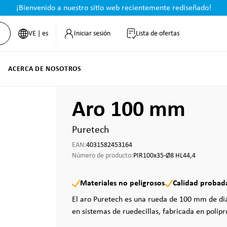
¡Bienvenido a nuestro sitio web recientemente rediseñado!
VE | es
Iniciar sesión
Lista de ofertas
ACERCA DE NOSOTROS
Aro 100 mm
Puretech
EAN:
4031582453164
Número de producto:
PIR100x35-Ø8 HL44,4
Materiales no peligrosos
Calidad probad
El aro Puretech es una rueda de 100 mm de di
en sistemas de ruedecillas, fabricada en polipr