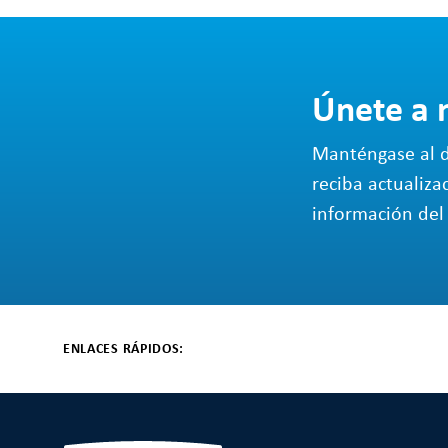
Únete a 
Manténgase al d
reciba actualiza
información del 
ENLACES RÁPIDOS: