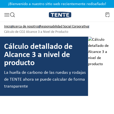
¡Bienvenido a nuestro sitio web recientemente rediseñado!
pal
Saltar a la búsqueda
Inicio
Acerca de nosotros
Responsabilidad Social Corporativa
Cálculo de CO2 Alcance 3 a Nivel de Producto
Cálculo detallado de
Alcance 3 a nivel de
producto
La huella de carbono de las ruedas y rodajas
de TENTE ahora se puede calcular de forma
transparente