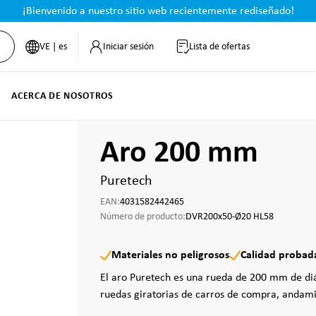
¡Bienvenido a nuestro sitio web recientemente rediseñado!
VE | es
Iniciar sesión
Lista de ofertas
ACERCA DE NOSOTROS
Aro 200 mm
Puretech
EAN:
4031582442465
Número de producto:
DVR200x50-Ø20 HL58
Materiales no peligrosos
Calidad probad
El aro Puretech es una rueda de 200 mm de di
ruedas giratorias de carros de compra, andami