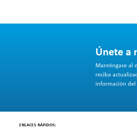
Únete a 
Manténgase al d
reciba actualiza
información del 
ENLACES RÁPIDOS: