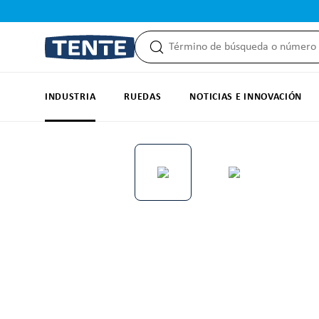
 búsqueda
Saltar a la navegación principal
INDUSTRIA
RUEDAS
NOTICIAS E INNOVACIÓN
Omitir galería de imágenes