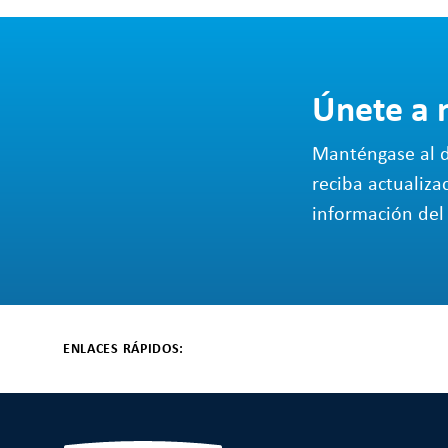
Únete a 
Manténgase al d
reciba actualiza
información del 
ENLACES RÁPIDOS: