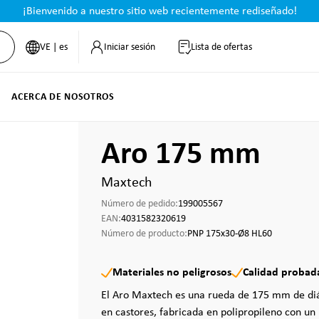
¡Bienvenido a nuestro sitio web recientemente rediseñado!
VE | es
Iniciar sesión
Lista de ofertas
ACERCA DE NOSOTROS
Aro 175 mm
Maxtech
Número de pedido:
199005567
EAN:
4031582320619
Número de producto:
PNP 175x30-Ø8 HL60
Materiales no peligrosos
Calidad probad
El Aro Maxtech es una rueda de 175 mm de di
en castores, fabricada en polipropileno con un 