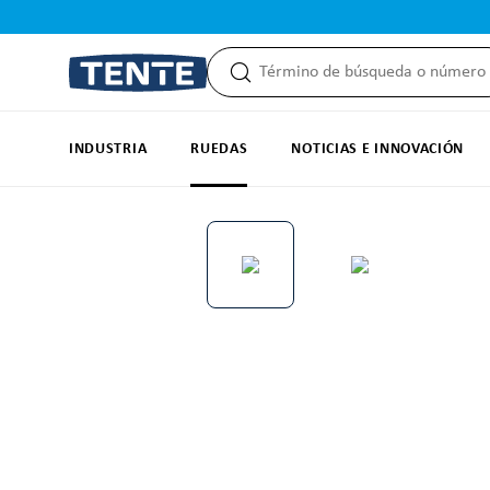
 búsqueda
Saltar a la navegación principal
INDUSTRIA
RUEDAS
NOTICIAS E INNOVACIÓN
Omitir galería de imágenes