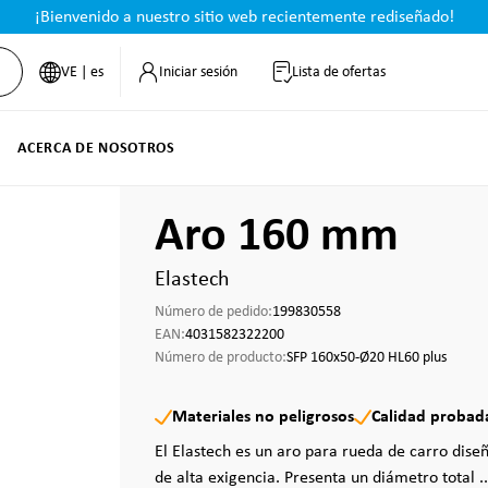
¡Bienvenido a nuestro sitio web recientemente rediseñado!
VE | es
Iniciar sesión
Lista de ofertas
ACERCA DE NOSOTROS
Aro 160 mm
Elastech
Número de pedido:
199830558
EAN:
4031582322200
Número de producto:
SFP 160x50-Ø20 HL60 plus
Materiales no peligrosos
Calidad probad
El Elastech es un aro para rueda de carro dise
de alta exigencia. Presenta un diámetro total .