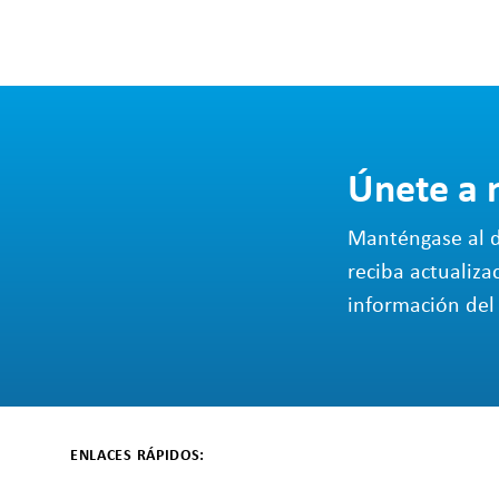
Únete a 
Manténgase al d
reciba actualiza
información del 
ENLACES RÁPIDOS: