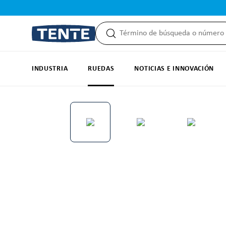
 búsqueda
Saltar a la navegación principal
INDUSTRIA
RUEDAS
NOTICIAS E INNOVACIÓN
Omitir galería de imágenes