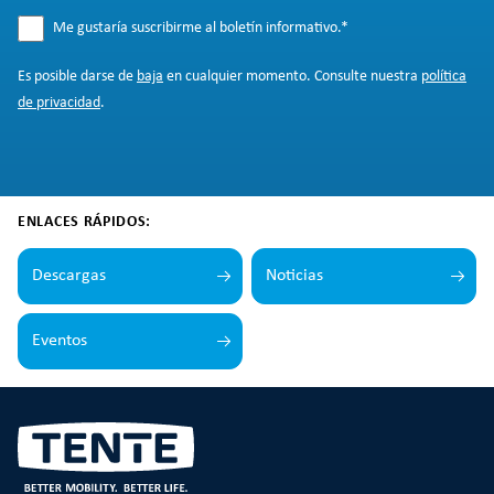
Me gustaría suscribirme al boletín informativo.
*
Es posible darse de
baja
en cualquier momento. Consulte nuestra
política
de privacidad
.
ENLACES RÁPIDOS:
Descargas
Noticias
Eventos