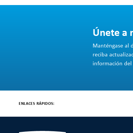
Únete a 
Manténgase al d
reciba actualiza
información del 
ENLACES RÁPIDOS: