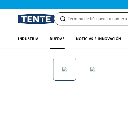
 búsqueda
Saltar a la navegación principal
INDUSTRIA
RUEDAS
NOTICIAS E INNOVACIÓN
Omitir galería de imágenes