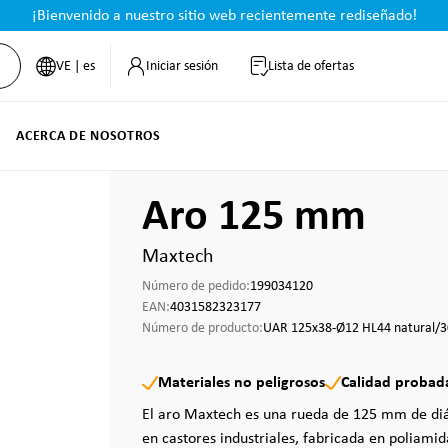
¡Bienvenido a nuestro sitio web recientemente rediseñado!
VE | es
Iniciar sesión
Lista de ofertas
ACERCA DE NOSOTROS
Aro 125 mm
Maxtech
Número de pedido:
199034120
EAN:
4031582323177
Número de producto:
UAR 125x38-Ø12 HL44 natural/
Materiales no peligrosos
Calidad probad
El aro Maxtech es una rueda de 125 mm de di
en castores industriales, fabricada en poliamid