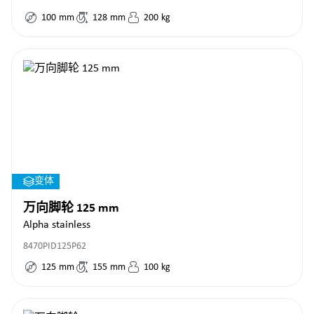
100
mm
128
mm
200
kg
变体
万向脚轮 125 mm
Alpha stainless
8470PID125P62
125
mm
155
mm
100
kg