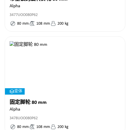
Alpha
3477UOO080P62
80
mm
108
mm
200
kg
变体
固定脚轮 80 mm
Alpha
3478UOO080P62
80
mm
108
mm
200
kg