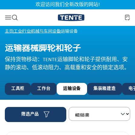
欢迎访问我们全新改版的网站!
容
跳到搜索
主页
工业
行业
机械与车间设备
运输设备
运输器械脚轮和轮子
保持货物移动：TENTE运输脚轮和轮子提供耐用、安
静的滚动、低滚动阻力、高载重和安全的锁定选项。
工具柜
工作台
运输设备
集装箱建造
电
筛选产品