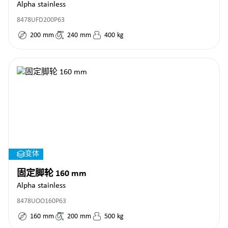
Alpha stainless
8478UFD200P63
200
mm
240
mm
400
kg
变体
固定脚轮 160 mm
Alpha stainless
8478UOO160P63
160
mm
200
mm
500
kg