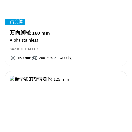
变体
万向脚轮 160 mm
Alpha stainless
8470UOD160P63
160
mm
200
mm
400
kg