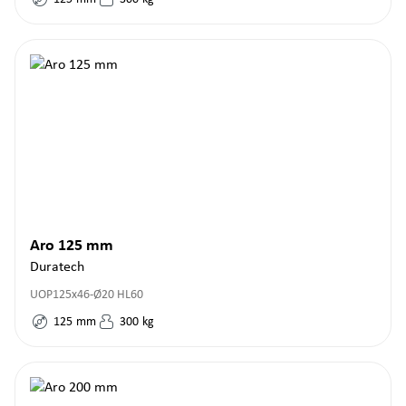
Aro 125 mm
Duratech
UOP125x46-Ø20 HL60
125
mm
300
kg