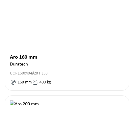
Aro 160 mm
Duratech
UOR160x40-Ø20 HL58
160
mm
400
kg