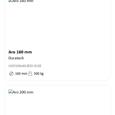
Aro 160 mm
Duratech
UOO160x40-Ø20 HL58
160
mm
500
kg