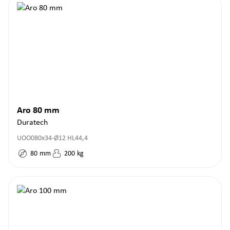
Aro 80 mm
Duratech
UOO080x34-Ø12 HL44,4
80
mm
200
kg