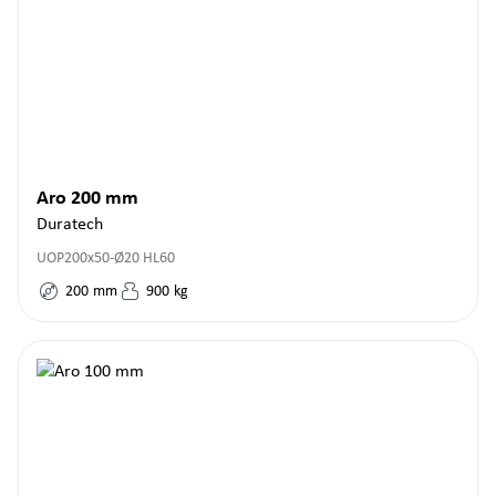
Aro 200 mm
Duratech
UOP200x50-Ø20 HL60
200
mm
900
kg