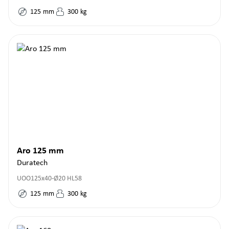
125
mm
300
kg
Aro 125 mm
Duratech
UOO125x40-Ø20 HL58
125
mm
300
kg