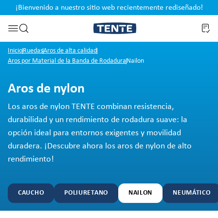
¡Bienvenido a nuestro sitio web recientemente rediseñado!
pal
Saltar a la búsqueda
Inicio
Ruedas
Aros de alta calidad
Aros por Material de la Banda de Rodadura
Nailon
Aros de nylon
Los aros de nylon TENTE combinan resistencia,
durabilidad y un rendimiento de rodadura suave: la
opción ideal para entornos exigentes y movilidad
duradera. ¡Descubre ahora los aros de nylon de alto
rendimiento!
CAUCHO
POLIURETANO
NAILON
NEUMÁTICO